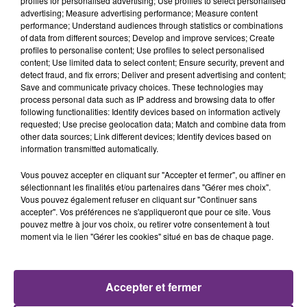
profiles for personalised advertising; Use profiles to select personalised
advertising; Measure advertising performance; Measure content
performance; Understand audiences through statistics or combinations
of data from different sources; Develop and improve services; Create
profiles to personalise content; Use profiles to select personalised
content; Use limited data to select content; Ensure security, prevent and
detect fraud, and fix errors; Deliver and present advertising and content;
Save and communicate privacy choices. These technologies may
process personal data such as IP address and browsing data to offer
following functionalities: Identify devices based on information actively
requested; Use precise geolocation data; Match and combine data from
JUSTIN TIMBERLAKE
TEMPER CITY
other data sources; Link different devices; Identify devices based on
What Goes Around...
Self Aware
Comes Around
information transmitted automatically.
Vous pouvez accepter en cliquant sur "Accepter et fermer", ou affiner en
20h59
20h59
20h55
20h55
sélectionnant les finalités et/ou partenaires dans "Gérer mes choix".
Vous pouvez également refuser en cliquant sur "Continuer sans
accepter". Vos préférences ne s'appliqueront que pour ce site. Vous
pouvez mettre à jour vos choix, ou retirer votre consentement à tout
moment via le lien "Gérer les cookies" situé en bas de chaque page.
Accepter et fermer