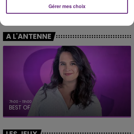
Gérer mes choix
DJ GOJA & JASON DERULO &
SIENNA SPIRO
Die On This Hill
MELODY
Mi Chico
A L'ANTENNE
7h00 - 11h00
BEST OF
LES JEUX