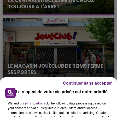
LA CENTRALE NUCLÉAIRE DE CHOOZ
TOUJOURS À L'ARRÊT
Cela fait déjà une semaine que la centrale
nucléaire ardennaise est à l'arrêt. Une situation
justifiée par la sécheresse intense qui est toujours
présente.
LE MAGASIN JOUÉCLUB DE REIMS FERME
SES PORTES
C'était l'une des institutions du centre-ville
Continuer sans accepter
rémois. Le magasin JouéClub est contraint de
fermer ses portes.
Le respect de votre vie privée est notre priorité
TITRES DIFFUSÉS
We and
our (447) partners
do the following data processing based on
your consent and/or our legitimate interest: Store and/or access
21h04
21h04
21h01
21h01
information on a device; Use limited data to select advertising; Create