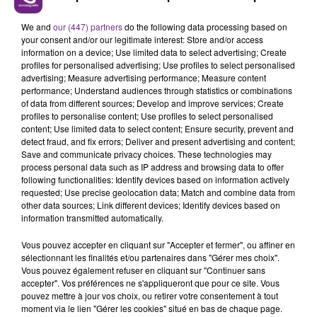
LE MAGASIN JOUÉCLUB DE REIMS FERME
We and
our (447) partners
do the following data processing based on
SES PORTES
your consent and/or our legitimate interest: Store and/or access
C'était l'une des institutions du centre-ville
information on a device; Use limited data to select advertising; Create
rémois. Le magasin JouéClub est contraint de
profiles for personalised advertising; Use profiles to select personalised
advertising; Measure advertising performance; Measure content
fermer ses portes.
TITRES DIFFUSÉS
performance; Understand audiences through statistics or combinations
of data from different sources; Develop and improve services; Create
profiles to personalise content; Use profiles to select personalised
content; Use limited data to select content; Ensure security, prevent and
17h09
17h09
17h07
17h07
detect fraud, and fix errors; Deliver and present advertising and content;
Save and communicate privacy choices. These technologies may
process personal data such as IP address and browsing data to offer
following functionalities: Identify devices based on information actively
requested; Use precise geolocation data; Match and combine data from
other data sources; Link different devices; Identify devices based on
information transmitted automatically.
Vous pouvez accepter en cliquant sur "Accepter et fermer", ou affiner en
sélectionnant les finalités et/ou partenaires dans "Gérer mes choix".
Vous pouvez également refuser en cliquant sur "Continuer sans
SIA
JULIEN LIEB
accepter". Vos préférences ne s'appliqueront que pour ce site. Vous
Chandelier
Dis-Moi Ou
pouvez mettre à jour vos choix, ou retirer votre consentement à tout
moment via le lien "Gérer les cookies" situé en bas de chaque page.