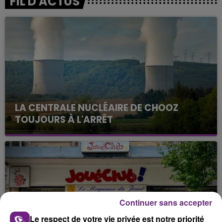
FIL D'ACTUS
LA CENTRALE NUCLÉAIRE DE CHOOZ
TOUJOURS À L'ARRÊT
Cela fait déjà une semaine que la centrale
nucléaire ardennaise est à l'arrêt. Une situation
justifiée par la sécheresse intense qui est toujours
présente.
Continuer sans accepter
Le respect de votre vie privée est notre priorité