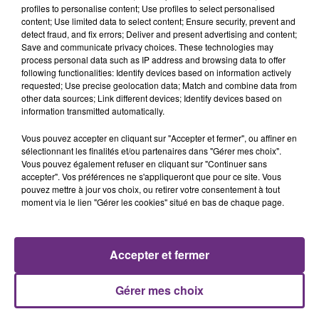
profiles to personalise content; Use profiles to select personalised
content; Use limited data to select content; Ensure security, prevent and
detect fraud, and fix errors; Deliver and present advertising and content;
Save and communicate privacy choices. These technologies may
process personal data such as IP address and browsing data to offer
AMBRE
ED SHEERAN
following functionalities: Identify devices based on information actively
J'me Demande
Castle On The Hill
requested; Use precise geolocation data; Match and combine data from
other data sources; Link different devices; Identify devices based on
information transmitted automatically.
17h37
17h37
17h34
17h34
Vous pouvez accepter en cliquant sur "Accepter et fermer", ou affiner en
sélectionnant les finalités et/ou partenaires dans "Gérer mes choix".
Vous pouvez également refuser en cliquant sur "Continuer sans
accepter". Vos préférences ne s'appliqueront que pour ce site. Vous
pouvez mettre à jour vos choix, ou retirer votre consentement à tout
moment via le lien "Gérer les cookies" situé en bas de chaque page.
Accepter et fermer
TAYLOR SWIFT
HOZIER
Elizabeth Taylor
Too Sweet
Gérer mes choix
A L'ANTENNE