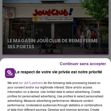
justifiée par la sécheresse intense qui est toujours
présente.
LE MAGASIN JOUÉCLUB DE REIMS FERME
SES PORTES
C'était l'une des institutions du centre-ville
rémois. Le magasin JouéClub est contraint de
Continuer sans accepter
fermer ses portes.
TITRES DIFFUSÉS
Le respect de votre vie privée est notre priorité
We and
our (447) partners
do the following data processing based on
17h45
17h45
17h41
17h41
your consent and/or our legitimate interest: Store and/or access
information on a device; Use limited data to select advertising; Create
profiles for personalised advertising; Use profiles to select personalised
advertising; Measure advertising performance; Measure content
performance; Understand audiences through statistics or combinations
of data from different sources; Develop and improve services; Create