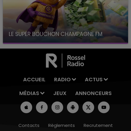
LE SUPER BOUCHON CHAMPAGNE FM
avec La Famille Champagne FM, à 8H10
ACCUEIL
RADIO
ACTUS
MÉDIAS
JEUX
ANNONCEURS
Contacts
Règlements
Recrutement