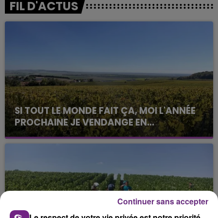
FIL D'ACTUS
SI TOUT LE MONDE FAIT ÇA, MOI L'ANNÉE
PROCHAINE JE VENDANGE EN...
La vendange en Champagne a débuté ce jeudi 6
août dans la commune de Montgueux (Aube). Du
jamais vu !
Continuer sans accepter
Le respect de votre vie privée est notre priorité