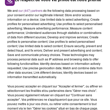
L'INSPECTION DU TRAVAIL RAPPELLE À
We and
our (447) partners
do the following data processing based on
L'ORDRE SUR LES CONDITIONS DE...
your consent and/or our legitimate interest: Store and/or access
Alors que les dates de début des vendange 2026
information on a device; Use limited data to select advertising; Create
profiles for personalised advertising; Use profiles to select personalised
s'est avéré être plus précoce que prévu,
advertising; Measure advertising performance; Measure content
l'inspection du Travail en profite pour rappeler
performance; Understand audiences through statistics or combinations
TITRES DIFFUSÉS
les conditions de...
of data from different sources; Develop and improve services; Create
profiles to personalise content; Use profiles to select personalised
content; Use limited data to select content; Ensure security, prevent and
8h51
8h51
8h47
8h47
detect fraud, and fix errors; Deliver and present advertising and content;
Save and communicate privacy choices. These technologies may
process personal data such as IP address and browsing data to offer
following functionalities: Identify devices based on information actively
requested; Use precise geolocation data; Match and combine data from
other data sources; Link different devices; Identify devices based on
information transmitted automatically.
Vous pouvez accepter en cliquant sur "Accepter et fermer", ou affiner en
sélectionnant les finalités et/ou partenaires dans "Gérer mes choix".
Vous pouvez également refuser en cliquant sur "Continuer sans
accepter". Vos préférences ne s'appliqueront que pour ce site. Vous
TEDDY SWIMS
SAM SMITH
pouvez mettre à jour vos choix, ou retirer votre consentement à tout
Mr Know It All
Stay With Me
moment via le lien "Gérer les cookies" situé en bas de chaque page.