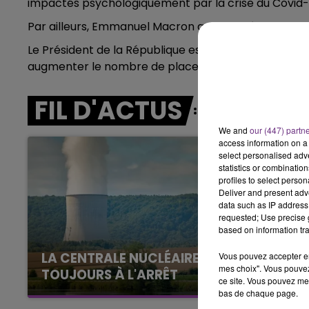
impactés psychologiquement par la crise du Covid-
7h00 - 11h00
Par ailleurs, Emmanuel Macron a annoncé 50 million
BEST OF
Le Président de la République est revenu sur la supp
augmenter le nombre de places en réanimation.
FIL D'ACTUS
We and
our (447) partn
access information on a 
select personalised ad
statistics or combinatio
profiles to select person
Deliver and present adv
data such as IP address 
requested; Use precise g
based on information tra
LA CENTRALE NUCLÉAIRE DE CHOOZ
Vous pouvez accepter en 
mes choix". Vous pouvez
TOUJOURS À L'ARRÊT
ce site. Vous pouvez met
Cela fait déjà une semaine que la centrale
bas de chaque page.
nucléaire ardennaise est à l'arrêt. Une situation