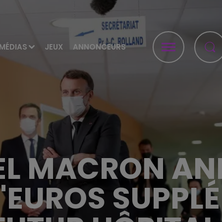
MÉDIAS
JEUX
ANNONCEURS
L MACRON AN
D'EUROS SUPPL