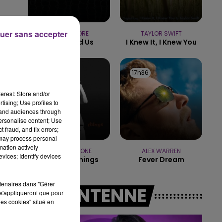
16h00 - 20h00
.
LE WEEK-END CHAMPAGNE FM
uer sans accepter
MACKLEMORE
TAYLOR SWIFT
Can't Hold Us
I Knew It, I Knew You
17h38
17h38
17h36
17h36
erest: Store and/or
tising; Use profiles to
tand audiences through
personalise content; Use
 fraud, and fix errors;
 may process personal
mation actively
BENSON BOONE
ALEX WARREN
vices; Identify devices
Beautiful Things
Fever Dream
rtenaires dans "Gérer
A L'ANTENNE
s'appliqueront que pour
les cookies" situé en