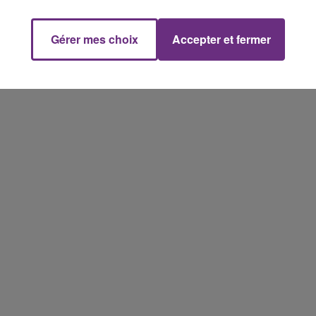
fermer ses portes.
Gérer mes choix
Accepter et fermer
16h00 - 20h00
FM
Le Week-end Champagne FM