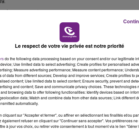
19.
11h00 - 16h00
s d'euros supplémentaires pour le futur hôpital de Reims
LE WEEK-END CHAMPAGNE FM
Contin
ression des lits initialement prévue et s’est engagé à
Le respect de votre vie privée est notre priorité
ers
do the following data processing based on your consent and/or our legitimate int
device; Use limited data to select advertising; Create profiles for personalised adver
vertising; Measure advertising performance; Measure content performance; Unders
ns of data from different sources; Develop and improve services; Create profiles to 
alised content; Use limited data to select content; Ensure security, prevent and detect
ertising and content; Save and communicate privacy choices. These technologies
and browsing data to offer following functionalities: Identify devices based on infor
eolocation data; Match and combine data from other data sources; Link different de
nsmitted automatically.
LE MAGASIN JOUÉCLUB DE REIMS FERME
cliquant sur "Accepter et fermer", ou affiner en sélectionnant les finalités et/ou pa
 également refuser en cliquant sur "Continuer sans accepter". Vos préférences ne 
SES PORTES
tre à jour vos choix, ou retirer votre consentement à tout moment via le lien "Gérer 
C'était l'une des institutions du centre-ville
rémois. Le magasin JouéClub est contraint de