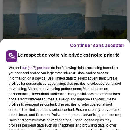
LA CENTRALE NUCLÉAIRE DE CHOOZ
Continuer sans accepter
TOUJOURS À L'ARRÊT
Le respect de votre vie privée est notre priorité
Cela fait déjà une semaine que la centrale
nucléaire ardennaise est à l'arrêt. Une situation
We and
our (447) partners
do the following data processing based on
justifiée par la sécheresse intense qui est toujours
your consent and/or our legitimate interest: Store and/or access
présente.
information on a device; Use limited data to select advertising; Create
profiles for personalised advertising; Use profiles to select personalised
advertising; Measure advertising performance; Measure content
performance; Understand audiences through statistics or combinations
of data from different sources; Develop and improve services; Create
profiles to personalise content; Use profiles to select personalised
content; Use limited data to select content; Ensure security, prevent and
LE MAGASIN JOUÉCLUB DE REIMS FERME
detect fraud, and fix errors; Deliver and present advertising and content;
Save and communicate privacy choices. These technologies may
SES PORTES
process personal data such as IP address and browsing data to offer
C'était l'une des institutions du centre-ville