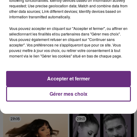
following functionalities: Identify devices based on information actively
rémois. Le magasin JouéClub est contraint de
requested; Use precise geolocation data; Match and combine data from
other data sources; Link different devices; Identify devices based on
fermer ses portes.
TITRES DIFFUSÉS
information transmitted automatically.
Vous pouvez accepter en cliquant sur "Accepter et fermer", ou affiner en
sélectionnant les finalités et/ou partenaires dans "Gérer mes choix".
21h22
21h22
21h19
21h19
Vous pouvez également refuser en cliquant sur "Continuer sans
accepter". Vos préférences ne s'appliqueront que pour ce site. Vous
pouvez mettre à jour vos choix, ou retirer votre consentement à tout
moment via le lien "Gérer les cookies" situé en bas de chaque page.
Accepter et fermer
Gérer mes choix
ALEX WARREN
DUA LIPA
Passenger
Houdini
21h16
21h16
21h11
21h11