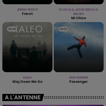
JEREMY FREROT
DJ GOJA & JASON DERULO &
Frerot
MELODY
Mi Chico
12h25
12h25
12h22
12h22
KALEO
ALEX WARREN
Way Down We Go
Passenger
A L'ANTENNE