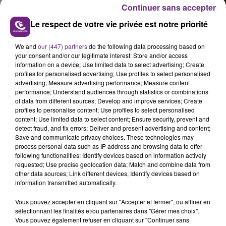
Continuer sans accepter
Le respect de votre vie privée est notre priorité
We and
our (447) partners
do the following data processing based on
your consent and/or our legitimate interest: Store and/or access
information on a device; Use limited data to select advertising; Create
profiles for personalised advertising; Use profiles to select personalised
advertising; Measure advertising performance; Measure content
performance; Understand audiences through statistics or combinations
of data from different sources; Develop and improve services; Create
Fagnières
profiles to personalise content; Use profiles to select personalised
content; Use limited data to select content; Ensure security, prevent and
Denis Fenat l'emporte.
detect fraud, and fix errors; Deliver and present advertising and content;
Save and communicate privacy choices. These technologies may
Vitry-le-François
process personal data such as IP address and browsing data to offer
following functionalities: Identify devices based on information actively
Un nouveau mandat pour Jean-Pierre Bouquet, réélu
requested; Use precise geolocation data; Match and combine data from
avec plus de 52% des suffrages.
other data sources; Link different devices; Identify devices based on
information transmitted automatically.
Vous pouvez accepter en cliquant sur "Accepter et fermer", ou affiner en
sélectionnant les finalités et/ou partenaires dans "Gérer mes choix".
Vous pouvez également refuser en cliquant sur "Continuer sans