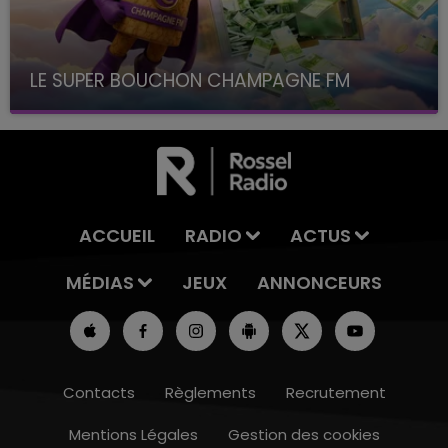
LE SUPER BOUCHON CHAMPAGNE FM
avec La Famille Champagne FM, à 8H10
ACCUEIL
RADIO
ACTUS
MÉDIAS
JEUX
ANNONCEURS
Contacts
Règlements
Recrutement
Mentions Légales
Gestion des cookies