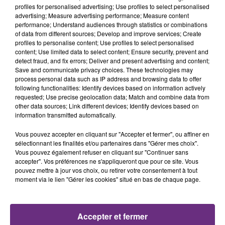
profiles for personalised advertising; Use profiles to select personalised
advertising; Measure advertising performance; Measure content
performance; Understand audiences through statistics or combinations
LA CENTRALE NUCLÉAIRE DE CHOOZ
of data from different sources; Develop and improve services; Create
TOUJOURS À L'ARRÊT
profiles to personalise content; Use profiles to select personalised
content; Use limited data to select content; Ensure security, prevent and
Cela fait déjà une semaine que la centrale
detect fraud, and fix errors; Deliver and present advertising and content;
nucléaire ardennaise est à l'arrêt. Une situation
Save and communicate privacy choices. These technologies may
justifiée par la sécheresse intense qui est toujours
process personal data such as IP address and browsing data to offer
following functionalities: Identify devices based on information actively
présente.
requested; Use precise geolocation data; Match and combine data from
other data sources; Link different devices; Identify devices based on
information transmitted automatically.
Vous pouvez accepter en cliquant sur "Accepter et fermer", ou affiner en
sélectionnant les finalités et/ou partenaires dans "Gérer mes choix".
Vous pouvez également refuser en cliquant sur "Continuer sans
LE MAGASIN JOUÉCLUB DE REIMS FERME
accepter". Vos préférences ne s'appliqueront que pour ce site. Vous
SES PORTES
pouvez mettre à jour vos choix, ou retirer votre consentement à tout
C'était l'une des institutions du centre-ville
moment via le lien "Gérer les cookies" situé en bas de chaque page.
rémois. Le magasin JouéClub est contraint de
fermer ses portes.
TITRES DIFFUSÉS
Accepter et fermer