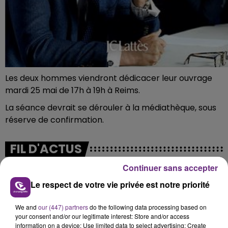
Les deux hommes viendront dédicacer leur ouvrage
mardi 25 mai de 17h à 19h à Reims.
La séance devrait se dérouler à la médiathèque, sous
réserve de confirmation.
FIL D'ACTUS
Continuer sans accepter
Le respect de votre vie privée est notre priorité
We and
our (447) partners
do the following data processing based on
your consent and/or our legitimate interest: Store and/or access
information on a device; Use limited data to select advertising; Create