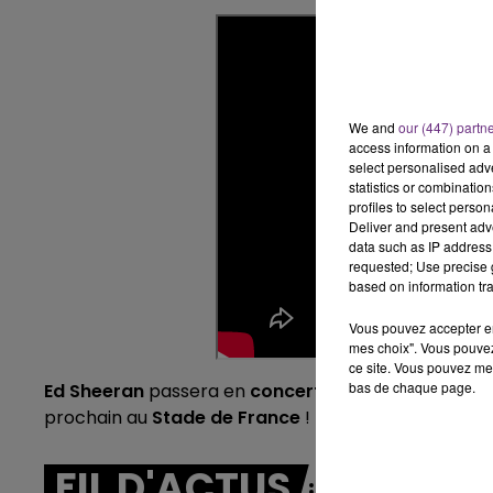
14h00 - 15h00
LA RADIO POP
We and
our (447) partn
access information on a 
select personalised ad
statistics or combinatio
profiles to select person
Deliver and present adv
data such as IP address 
requested; Use precise g
based on information tra
Vous pouvez accepter en 
mes choix". Vous pouvez
ce site. Vous pouvez met
bas de chaque page.
Ed Sheeran
passera en
concert
en
France
pour
de
prochain au
Stade de France
!
FIL D'ACTUS
15h00 - 19h00