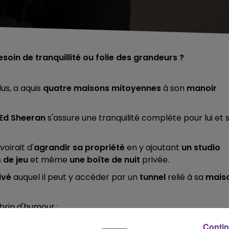
soin de tranquillité ou folie des grandeurs ?
us, a aquis
quatre maisons mitoyennes
à son
manoir
Ed Sheeran
s'assure une tranquilité complète pour lui et 
évoirait d'
agrandir sa propriété
en y ajoutant
un studio
 de jeu
et même
une boîte de nuit
privée.
ivé
auquel il peut y accéder par un
tunnel
relié à sa
mais
brin d'humour :
 musique trop fort !
».
Contin