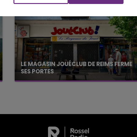
LA POP MACHINE - CHAMPAGNE FM
LE MAGASIN JOUÉCLUB DE REIMS FERME
SES PORTES
C'était l'une des institutions du centre-ville
rémois. Le magasin JouéClub est contraint de
fermer ses portes.