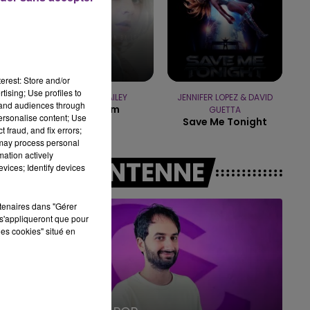
19h00 - 19h15
LA POP MACHINE - CHAMPAGNE FM
erest: Store and/or
tising; Use profiles to
MADILYN BAILEY
JENNIFER LOPEZ & DAVID
tand audiences through
Titanium
GUETTA
personalise content; Use
Save Me Tonight
 fraud, and fix errors;
 may process personal
mation actively
A L'ANTENNE
vices; Identify devices
rtenaires dans "Gérer
s'appliqueront que pour
les cookies" situé en
19h15 - 20h00