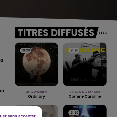
TITRES DIFFUSÉS
12h29
12h29
12h26
12h26
sa
on
ALEX WARREN
ZAHO & MC SOLAAR
Ordinary
Comme Caroline
12h23
12h23
12h20
12h20
uer sans accepter