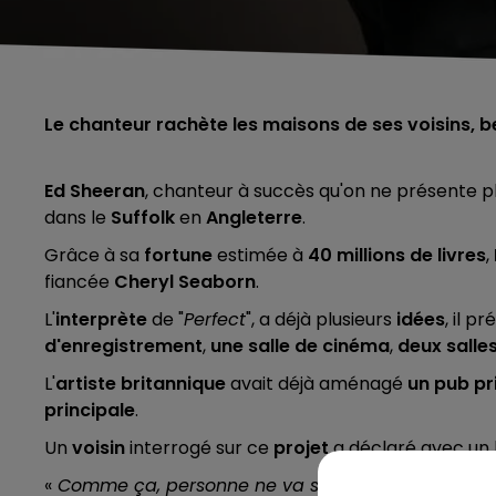
Le chanteur rachète les maisons de ses voisins, be
Ed Sheeran
, chanteur à succès qu'on ne présente pl
dans le
Suffolk
en
Angleterre
.
Grâce à sa
fortune
estimée à
40 millions de livres
,
fiancée
Cheryl Seaborn
.
L'
interprète
de "
Perfect
", a déjà plusieurs
idées
, il pr
d'enregistrement
,
une salle de cinéma
,
deux salles
L'
artiste britannique
avait déjà aménagé
un pub pr
principale
.
Un
voisin
interrogé sur ce
projet
a déclaré avec un 
«
Comme ça, personne ne va se plaindre s'il joue sa