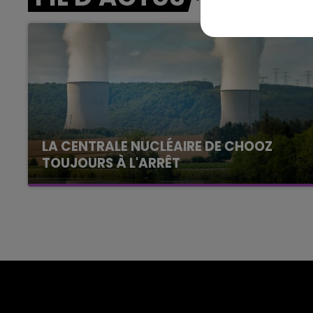
Le Club Champagne FM
LA CENTRALE NUCLÉAIRE DE CHOOZ
TOUJOURS À L'ARRÊT
Cela fait déjà une semaine que la centrale
nucléaire ardennaise est à l'arrêt. Une situation
justifiée par la sécheresse intense qui est
toujours présente.