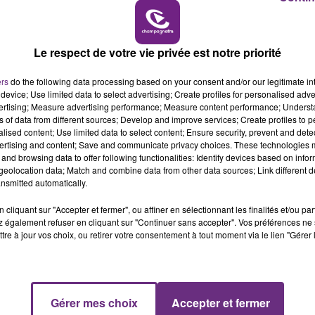
15h00 - 19h00
LE CLUB CHAMPAGNE FM
Le respect de votre vie privée est notre priorité
ers
do the following data processing based on your consent and/or our legitimate int
device; Use limited data to select advertising; Create profiles for personalised adver
vertising; Measure advertising performance; Measure content performance; Unders
ns of data from different sources; Develop and improve services; Create profiles to 
alised content; Use limited data to select content; Ensure security, prevent and detect
ertising and content; Save and communicate privacy choices. These technologies
and browsing data to offer following functionalities: Identify devices based on infor
eolocation data; Match and combine data from other data sources; Link different de
nsmitted automatically.
cliquant sur "Accepter et fermer", ou affiner en sélectionnant les finalités et/ou pa
 également refuser en cliquant sur "Continuer sans accepter". Vos préférences ne 
tre à jour vos choix, ou retirer votre consentement à tout moment via le lien "Gérer 
ux dates
qui affichent déjà
complet
, les
06 et 07 juillet
Gérer mes choix
Accepter et fermer
19h00 - 19h15