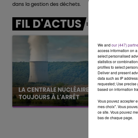
dans la gestion des déchets.
7h00 - 12h00
LE WEEK-END CHAMPAGNE FM
FIL D'ACTUS
We and
our (447) partn
access information on a 
select personalised ad
statistics or combinatio
profiles to select person
Deliver and present adv
data such as IP address 
requested; Use precise g
LA CENTRALE NUCLÉAIRE DE CHOOZ
based on information tra
TOUJOURS À L'ARRÊT
Vous pouvez accepter en 
Cela fait déjà une semaine que la centrale
mes choix". Vous pouvez
nucléaire ardennaise est à l'arrêt. Une situation
ce site. Vous pouvez met
bas de chaque page.
justifiée par la sécheresse intense qui est
toujours présente.