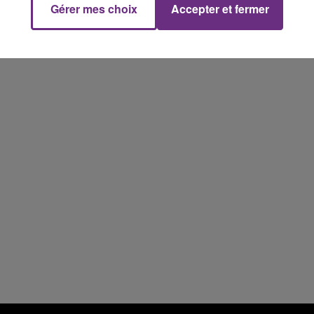
Gérer mes choix
Accepter et fermer
7h00 - 12h00
M
LE WEEK-END CHAMPAGNE FM