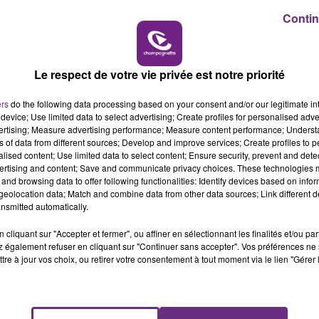
16h00 - 20h00
Contin
LE WEEK-END CHAMPAGNE FM
Le respect de votre vie privée est notre priorité
ers
do the following data processing based on your consent and/or our legitimate int
device; Use limited data to select advertising; Create profiles for personalised adver
vertising; Measure advertising performance; Measure content performance; Unders
ns of data from different sources; Develop and improve services; Create profiles to 
alised content; Use limited data to select content; Ensure security, prevent and detect
ertising and content; Save and communicate privacy choices. These technologies
and browsing data to offer following functionalities: Identify devices based on infor
eolocation data; Match and combine data from other data sources; Link different de
LE MAGASIN JOUÉCLUB DE REIMS FERME
nsmitted automatically.
SES PORTES
cliquant sur "Accepter et fermer", ou affiner en sélectionnant les finalités et/ou pa
C'était l'une des institutions du centre-ville
 également refuser en cliquant sur "Continuer sans accepter". Vos préférences ne 
rémois. Le magasin JouéClub est contraint de
tre à jour vos choix, ou retirer votre consentement à tout moment via le lien "Gérer 
fermer ses portes.