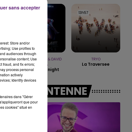
7h00 - 12h00
uer sans accepter
LE WEEK-END CHAMPAGNE FM
14h01
14h01
13h57
13h57
erest: Store and/or
tising; Use profiles to
tand audiences through
personalise content; Use
JENNIFER LOPEZ & DAVID
TRYO
La Traversee
 fraud, and fix errors;
GUETTA
Save Me Tonight
 may process personal
mation actively
vices; Identify devices
A L'ANTENNE
rtenaires dans "Gérer
s'appliqueront que pour
les cookies" situé en