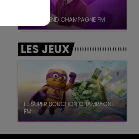
16h00 - 20h00
LE WEEK-END CHAMPAGNE FM
LES JEUX
LE SUPER BOUCHON CHAMPAGNE
FM
avec La Famille Champagne FM, à 8H10