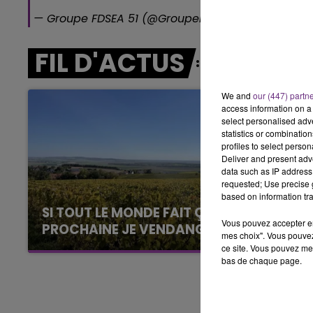
— Groupe FDSEA 51 (@GroupeFDSEA51)
11 décembr
6h00 - 10h00
LA FAMILLE
FIL D'ACTUS
We and
our (447) partn
access information on a 
select personalised ad
statistics or combinatio
profiles to select person
Deliver and present adv
data such as IP address 
requested; Use precise g
based on information tra
SI TOUT LE MONDE FAIT ÇA, MOI L'ANNÉE
Vous pouvez accepter en 
PROCHAINE JE VENDANGE EN...
mes choix". Vous pouvez
La vendange en Champagne a débuté ce jeudi
ce site. Vous pouvez met
bas de chaque page.
6 août dans la commune de Montgueux (Aube).
Du jamais vu !