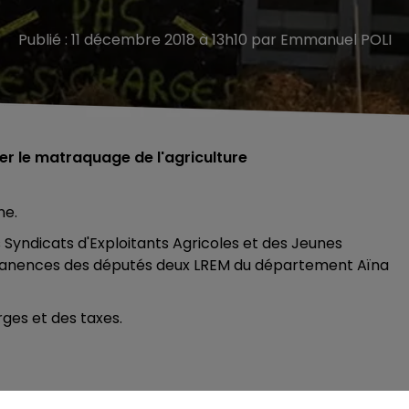
Publié : 11 décembre 2018 à 13h10 par Emmanuel POLI
r le matraquage de l'agriculture
ne.
yndicats d'Exploitants Agricoles et des Jeunes
rmanences des députés deux LREM du département Aïna
ges et des taxes.
 !
pic.twitter.com/GOoyiK20Xo