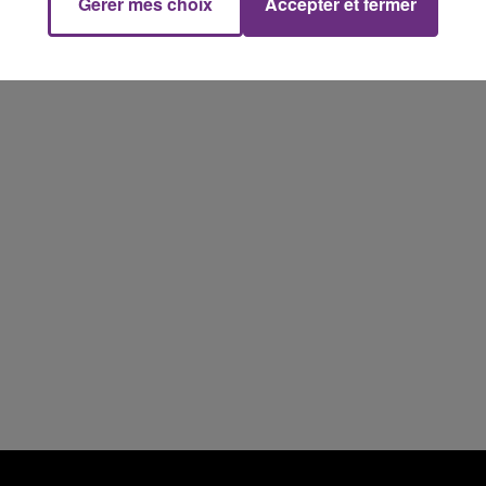
Gérer mes choix
Accepter et fermer
14h00 - 15h00
La Radio Pop