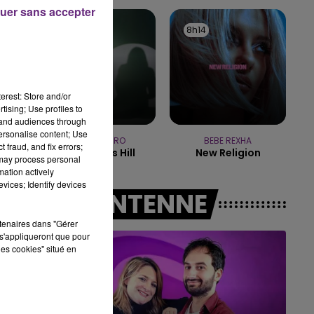
uer sans accepter
14h00 - 15h00
8h25
8h25
8h14
8h14
LA RADIO POP
erest: Store and/or
tising; Use profiles to
tand audiences through
personalise content; Use
SIENNA SPIRO
BEBE REXHA
 fraud, and fix errors;
Die On This Hill
New Religion
 may process personal
mation actively
vices; Identify devices
A L'ANTENNE
rtenaires dans "Gérer
s'appliqueront que pour
les cookies" situé en