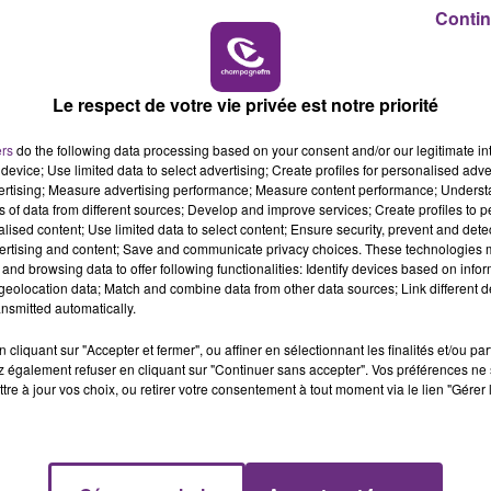
Contin
e 2018
10h00 - 14h00
LE TICKET DE CAISSE
Le respect de votre vie privée est notre priorité
ers
do the following data processing based on your consent and/or our legitimate int
device; Use limited data to select advertising; Create profiles for personalised adver
vertising; Measure advertising performance; Measure content performance; Unders
ns of data from different sources; Develop and improve services; Create profiles to 
alised content; Use limited data to select content; Ensure security, prevent and detect
ertising and content; Save and communicate privacy choices. These technologies
and browsing data to offer following functionalities: Identify devices based on infor
eolocation data; Match and combine data from other data sources; Link different de
nsmitted automatically.
L'INSPECTION DU TRAVAIL RAPPELLE À
cliquant sur "Accepter et fermer", ou affiner en sélectionnant les finalités et/ou pa
L'ORDRE SUR LES CONDITIONS DE...
 également refuser en cliquant sur "Continuer sans accepter". Vos préférences ne 
Alors que les dates de début des vendange
tre à jour vos choix, ou retirer votre consentement à tout moment via le lien "Gérer 
2026 s'est avéré être plus précoce que prévu,
l'inspection du Travail en profite pour rappeler
les conditions de...