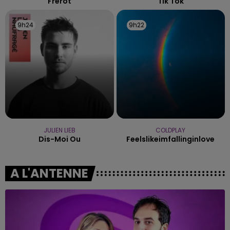
Frerot
Tik Tok
9h24
9h24
9h22
9h22
JULIEN LIEB
COLDPLAY
Dis-Moi Ou
Feelslikeimfallinginlove
A L'ANTENNE