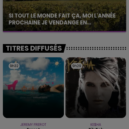
SI TOUT LE MONDE FAIT ÇA, MOI L'ANNÉE
PROCHAINE JE VENDANGE EN...
La vendange en Champagne a débuté ce jeudi 6
août dans la commune de Montgueux (Aube). Du
jamais vu !
TITRES DIFFUSÉS
9h32
9h32
9h29
9h29
JEREMY FREROT
KE$HA