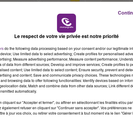
10h00 - 14h00
LE TICKET DE CAISSE
Contin
Le respect de votre vie privée est notre priorité
ers
do the following data processing based on your consent and/or our legitimate int
device; Use limited data to select advertising; Create profiles for personalised adver
vertising; Measure advertising performance; Measure content performance; Unders
ns of data from different sources; Develop and improve services; Create profiles to 
alised content; Use limited data to select content; Ensure security, prevent and detect
ertising and content; Save and communicate privacy choices. These technologies
and browsing data to offer following functionalities: Identify devices based on infor
eolocation data; Match and combine data from other data sources; Link different de
nsmitted automatically.
cliquant sur "Accepter et fermer", ou affiner en sélectionnant les finalités et/ou pa
 également refuser en cliquant sur "Continuer sans accepter". Vos préférences ne 
tre à jour vos choix, ou retirer votre consentement à tout moment via le lien "Gérer 