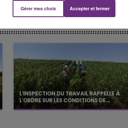
Gérer mes choix
Accepter et fermer
14h00 - 15h00
La Radio Pop
L'INSPECTION DU TRAVAIL RAPPELLE À
L'ORDRE SUR LES CONDITIONS DE...
Alors que les dates de début des vendange
2026 s'est avéré être plus précoce que prévu,
l'inspection du Travail en profite pour rappeler