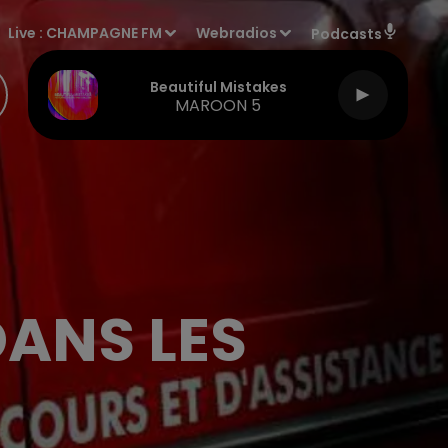
Live :
CHAMPAGNE FM
Webradios
Podcasts
Beautiful Mistakes
MAROON 5
DANS LES