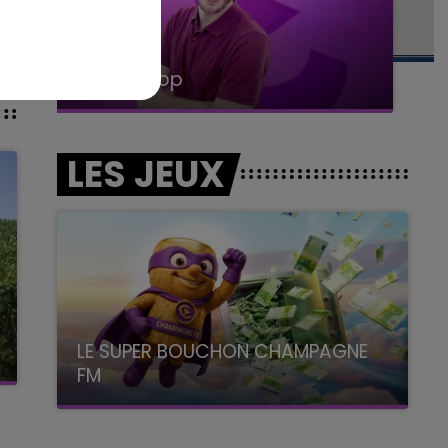
15h00 - 19h00
Le Club Champagne FM
LES JEUX
LE SUPER BOUCHON CHAMPAGNE
FM
avec La Famille Champagne FM, à 8H10