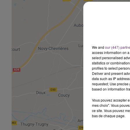
 DE LA FAMILLE
6h00 - 10h00
PAGNE FM
LA FAMILLE
We and
our (447) partn
access information on a 
select personalised ad
statistics or combinatio
profiles to select person
Deliver and present adv
data such as IP address 
requested; Use precise g
based on information tra
Vous pouvez accepter en 
mes choix". Vous pouvez
ce site. Vous pouvez met
bas de chaque page.