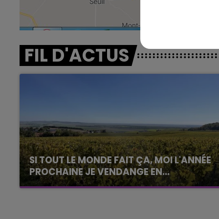
10h00 - 14h00
LE TICKET DE CAISSE
FIL D'ACTUS
SI TOUT LE MONDE FAIT ÇA, MOI L'ANNÉE
PROCHAINE JE VENDANGE EN...
La vendange en Champagne a débuté ce jeudi
6 août dans la commune de Montgueux (Aube).
Du jamais vu !