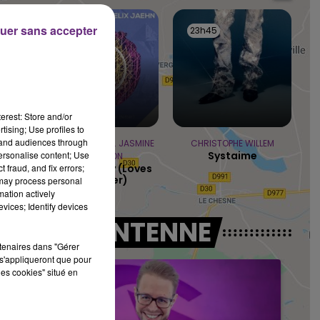
14h00 - 15h00
LA RADIO POP
uer sans accepter
23h48
23h48
23h45
23h45
erest: Store and/or
tising; Use profiles to
tand audiences through
FELIX JAEHN FEAT. JASMINE
CHRISTOPHE WILLEM
personalise content; Use
Systaime
THOMPSON
 fraud, and fix errors;
Ain't Nobody (loves
Me Better)
 may process personal
mation actively
vices; Identify devices
A L'ANTENNE
rtenaires dans "Gérer
s'appliqueront que pour
les cookies" situé en