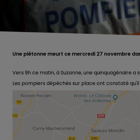
Une piétonne meurt ce mercredi 27 novembre dan
Vers 9h ce matin, à Suzanne, une quinquagénaire a 
Les pompiers dépêchés sur place ont constaté qu'il s
0 - 6h00