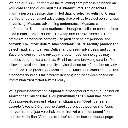
We and
our (447) partners
do the following data processing based on
C'était l'une des institutions du centre-ville
your consent and/or our legitimate interest: Store and/or access
rémois. Le magasin JouéClub est contraint de
information on a device; Use limited data to select advertising; Create
fermer ses portes.
profiles for personalised advertising; Use profiles to select personalised
TITRES DIFFUSÉS
advertising; Measure advertising performance; Measure content
performance; Understand audiences through statistics or combinations
of data from different sources; Develop and improve services; Create
profiles to personalise content; Use profiles to select personalised
10h48
10h48
10h44
10h44
content; Use limited data to select content; Ensure security, prevent and
detect fraud, and fix errors; Deliver and present advertising and content;
Save and communicate privacy choices. These technologies may
process personal data such as IP address and browsing data to offer
following functionalities: Identify devices based on information actively
requested; Use precise geolocation data; Match and combine data from
other data sources; Link different devices; Identify devices based on
information transmitted automatically.
Vous pouvez accepter en cliquant sur "Accepter et fermer", ou affiner en
sélectionnant les finalités et/ou partenaires dans "Gérer mes choix".
TRYO
Lukas Graham
Vous pouvez également refuser en cliquant sur "Continuer sans
La Traversee
7 Years
accepter". Vos préférences ne s'appliqueront que pour ce site. Vous
pouvez mettre à jour vos choix, ou retirer votre consentement à tout
10h41
10h41
10h37
10h37
moment via le lien "Gérer les cookies" situé en bas de chaque page.