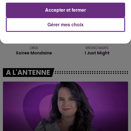
Accepter et fermer
Gérer mes choix
ORIA
BRUNO MARS
Soiree Mondaine
I Just Might
A L'ANTENNE