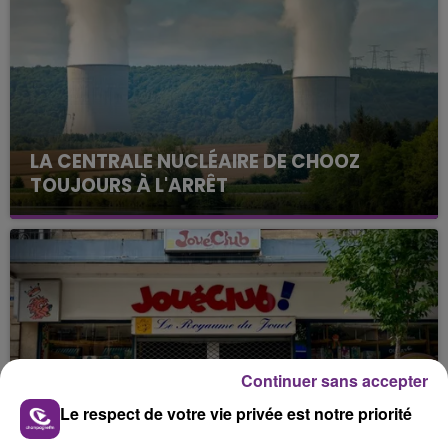
LA CENTRALE NUCLÉAIRE DE CHOOZ
TOUJOURS À L'ARRÊT
Cela fait déjà une semaine que la centrale
nucléaire ardennaise est à l'arrêt. Une situation
justifiée par la sécheresse intense qui est toujours
présente.
Continuer sans accepter
LE MAGASIN JOUÉCLUB DE REIMS FERME
Le respect de votre vie privée est notre priorité
SES PORTES