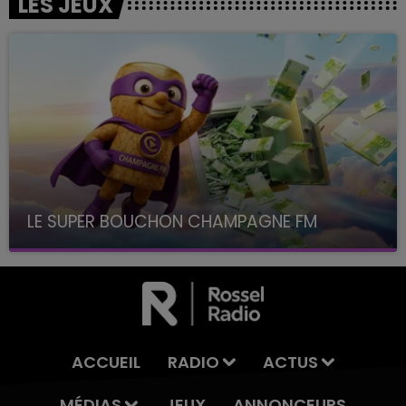
LES JEUX
LE SUPER BOUCHON CHAMPAGNE FM
avec La Famille Champagne FM, à 8H10
ACCUEIL
RADIO
ACTUS
MÉDIAS
JEUX
ANNONCEURS