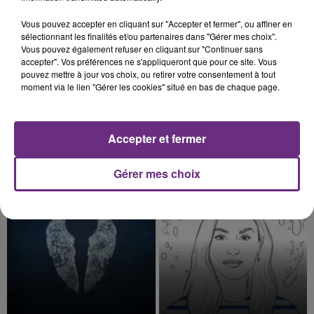
5h47
5h47
5h44
5h44
Vous pouvez accepter en cliquant sur "Accepter et fermer", ou affiner en
sélectionnant les finalités et/ou partenaires dans "Gérer mes choix".
Vous pouvez également refuser en cliquant sur "Continuer sans
accepter". Vos préférences ne s'appliqueront que pour ce site. Vous
pouvez mettre à jour vos choix, ou retirer votre consentement à tout
moment via le lien "Gérer les cookies" situé en bas de chaque page.
Accepter et fermer
BENSON BOONE
PIERRE DE MAERE
Beautiful Things
Je Pense A Vous
Gérer mes choix
5h40
5h40
5h38
5h38