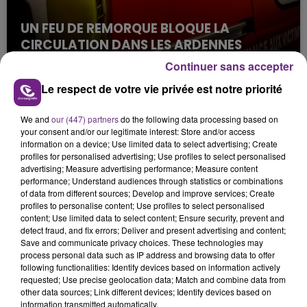
UN FEU DE REMORQUE BLOQUE LA
CIRCULATION DANS LES ARDENNES
Un feu de remorque s'est déclaré ce mercredi en
Continuer sans accepter
fin de matinée sur l'A34.
Le respect de votre vie privée est notre priorité
We and
our (447) partners
do the following data processing based on
your consent and/or our legitimate interest: Store and/or access
information on a device; Use limited data to select advertising; Create
profiles for personalised advertising; Use profiles to select personalised
advertising; Measure advertising performance; Measure content
performance; Understand audiences through statistics or combinations
of data from different sources; Develop and improve services; Create
VENEZ FÊTER CE WEEK-END
profiles to personalise content; Use profiles to select personalised
L'ANNIVERSAIRE DE WOINIC
content; Use limited data to select content; Ensure security, prevent and
detect fraud, and fix errors; Deliver and present advertising and content;
Ce samedi 8 août sera un grand jour :
Save and communicate privacy choices. These technologies may
l'anniversaire du plus gros sanglier du monde.
process personal data such as IP address and browsing data to offer
Une fête est donc organisée et vous êtes tous
following functionalities: Identify devices based on information actively
TITRES DIFFUSÉS
requested; Use precise geolocation data; Match and combine data from
conviés !
other data sources; Link different devices; Identify devices based on
information transmitted automatically.