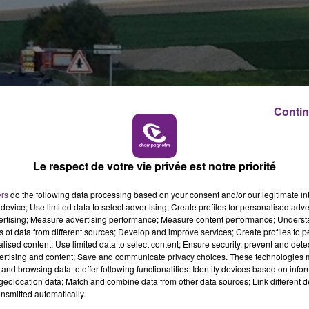
10h00 - 14h00
LE TICKET DE CAISSE
LA
Contin
Le respect de votre vie privée est notre priorité
ers
do the following data processing based on your consent and/or our legitimate int
device; Use limited data to select advertising; Create profiles for personalised adver
vertising; Measure advertising performance; Measure content performance; Unders
ns of data from different sources; Develop and improve services; Create profiles to 
alised content; Use limited data to select content; Ensure security, prevent and detect
ertising and content; Save and communicate privacy choices. These technologies
and browsing data to offer following functionalities: Identify devices based on infor
eolocation data; Match and combine data from other data sources; Link different de
15h00 - 19h00
nsmitted automatically.
Le Club Champagne FM