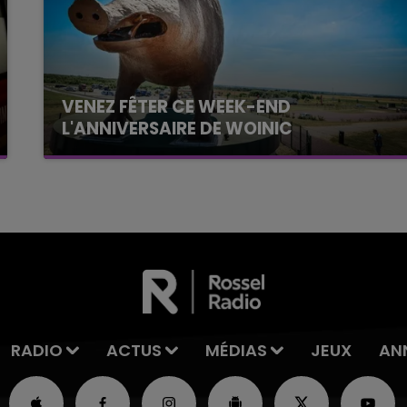
VENEZ FÊTER CE WEEK-END
L'ANNIVERSAIRE DE WOINIC
Ce samedi 8 août sera un grand jour :
l'anniversaire du plus gros sanglier du monde.
Une fête est donc organisée et vous êtes tous
conviés !
RADIO
ACTUS
MÉDIAS
JEUX
AN