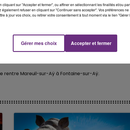
cliquant sur "Accepter et fermer", ou affiner en sélectionnant les finalités et/ou pa
 également refuser en cliquant sur "Continuer sans accepter". Vos préférences ne 
d'une terrible collision survenu vers 14h45 aujourd'hui
tre à jour vos choix, ou retirer votre consentement à tout moment via le lien "Gérer 
la RD9 à hauteur de la commune d’Avenay-Val d’or, dans 
éployés sur place pour venir en aide aux blessés
Gérer mes choix
Accepter et fermer
és graves vers l'hôpital le plus proche
axe rentre Mareuil-sur-Aÿ à Fontaine-sur-Aÿ.