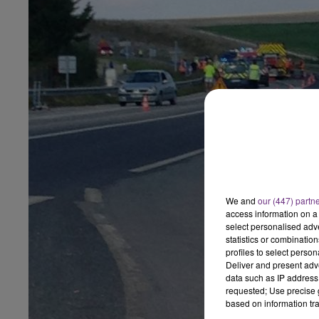
6h00 - 10h00
LA FAMILLE
We and
our (447) partn
access information on a 
select personalised ad
statistics or combinatio
profiles to select person
Deliver and present adv
data such as IP address 
requested; Use precise g
14h00 - 15h00
based on information tra
La Radio Pop