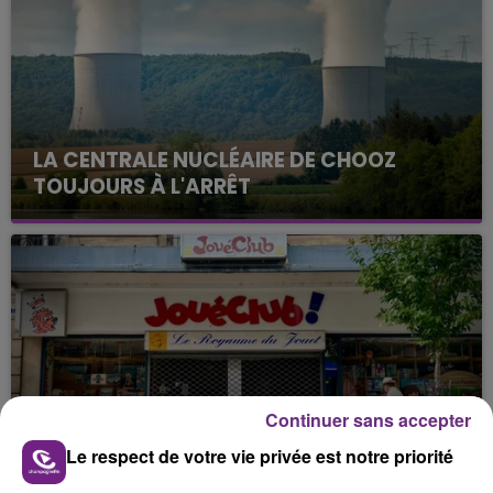
LA CENTRALE NUCLÉAIRE DE CHOOZ
TOUJOURS À L'ARRÊT
Cela fait déjà une semaine que la centrale
nucléaire ardennaise est à l'arrêt. Une situation
justifiée par la sécheresse intense qui est toujours
présente.
Continuer sans accepter
LE MAGASIN JOUÉCLUB DE REIMS FERME
Le respect de votre vie privée est notre priorité
SES PORTES
C'était l'une des institutions du centre-ville