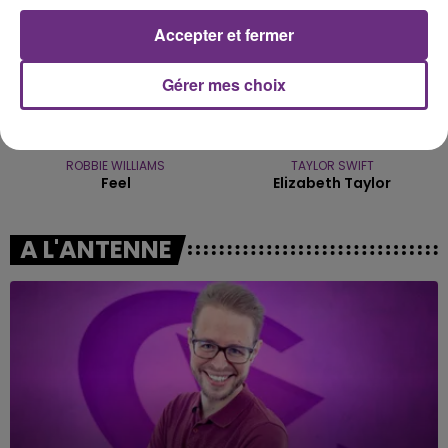
Accepter et fermer
Gérer mes choix
ROBBIE WILLIAMS
TAYLOR SWIFT
Feel
Elizabeth Taylor
A L'ANTENNE