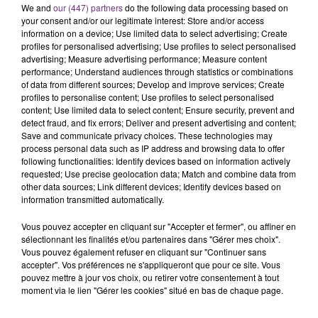
We and
our (447) partners
do the following data processing based on
rémois. Le magasin JouéClub est contraint de
your consent and/or our legitimate interest: Store and/or access
fermer ses portes.
information on a device; Use limited data to select advertising; Create
TITRES DIFFUSÉS
profiles for personalised advertising; Use profiles to select personalised
advertising; Measure advertising performance; Measure content
performance; Understand audiences through statistics or combinations
of data from different sources; Develop and improve services; Create
10h30
10h30
10h27
10h27
profiles to personalise content; Use profiles to select personalised
content; Use limited data to select content; Ensure security, prevent and
detect fraud, and fix errors; Deliver and present advertising and content;
Save and communicate privacy choices. These technologies may
process personal data such as IP address and browsing data to offer
following functionalities: Identify devices based on information actively
requested; Use precise geolocation data; Match and combine data from
other data sources; Link different devices; Identify devices based on
information transmitted automatically.
Vous pouvez accepter en cliquant sur "Accepter et fermer", ou affiner en
LADY GAGA FEAT. BRADLEY
GIMS
sélectionnant les finalités et/ou partenaires dans "Gérer mes choix".
Soleil
COOPER
Vous pouvez également refuser en cliquant sur "Continuer sans
Shallow
accepter". Vos préférences ne s'appliqueront que pour ce site. Vous
pouvez mettre à jour vos choix, ou retirer votre consentement à tout
moment via le lien "Gérer les cookies" situé en bas de chaque page.
10h24
10h24
10h20
10h20