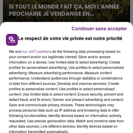
SI TOUT LE MONDE FAIT ÇA, MOI L'ANNÉE
PROCHAINE JE VENDANGE EN...
La vendange en Champagne a débuté ce jeudi 6
Continuer sans accepter
août dans la commune de Montgueux (Aube). Du
jamais vu !
Le respect de votre vie privée est notre priorité
We and
our (447) partners
do the following data processing based on
your consent and/or our legitimate interest: Store and/or access
information on a device; Use limited data to select advertising; Create
profiles for personalised advertising; Use profiles to select personalised
advertising; Measure advertising performance; Measure content
performance; Understand audiences through statistics or combinations
L'INSPECTION DU TRAVAIL RAPPELLE À
of data from different sources; Develop and improve services; Create
L'ORDRE SUR LES CONDITIONS DE...
profiles to personalise content; Use profiles to select personalised
content; Use limited data to select content; Ensure security, prevent and
Alors que les dates de début des vendange 2026
detect fraud, and fix errors; Deliver and present advertising and content;
s'est avéré être plus précoce que prévu,
Save and communicate privacy choices. These technologies may
l'inspection du Travail en profite pour rappeler
process personal data such as IP address and browsing data to offer
TITRES DIFFUSÉS
following functionalities: Identify devices based on information actively
les conditions de...
requested; Use precise geolocation data; Match and combine data from
other data sources; Link different devices; Identify devices based on
information transmitted automatically.
6h46
6h46
6h43
6h43