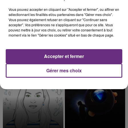
Vous pouvez accepter en cliquant sur "Accepter et fermer", ou affiner en
sélectionnant les finalités et/ou partenaires dans "Gérer mes choix".
Vous pouvez également refuser en cliquant sur "Continuer sans
accepter". Vos préférences ne s'appliqueront que pour ce site. Vous
pouvez mettre à jour vos choix, ou retirer votre consentement à tout
moment via le lien "Gérer les cookies" situé en bas de chaque page.
Accepter et fermer
ARIANA GRANDE
IYAZ
Hate That I Made You Love
Replay
Me
Gérer mes choix
6h40
6h40
6h38
6h38