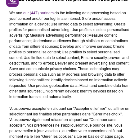
LE MAGASIN JOUÉCLUB DE REIMS FERME
We and
our (447) partners
do the following data processing based on
SES PORTES
your consent and/or our legitimate interest: Store and/or access
C'était l'une des institutions du centre-ville
information on a device; Use limited data to select advertising; Create
profiles for personalised advertising; Use profiles to select personalised
rémois. Le magasin JouéClub est contraint de
advertising; Measure advertising performance; Measure content
fermer ses portes.
performance; Understand audiences through statistics or combinations
TITRES DIFFUSÉS
of data from different sources; Develop and improve services; Create
profiles to personalise content; Use profiles to select personalised
content; Use limited data to select content; Ensure security, prevent and
8h24
8h24
8h21
8h21
detect fraud, and fix errors; Deliver and present advertising and content;
Save and communicate privacy choices. These technologies may
process personal data such as IP address and browsing data to offer
following functionalities: Identify devices based on information actively
requested; Use precise geolocation data; Match and combine data from
other data sources; Link different devices; Identify devices based on
information transmitted automatically.
Vous pouvez accepter en cliquant sur "Accepter et fermer", ou affiner en
sélectionnant les finalités et/ou partenaires dans "Gérer mes choix".
Vous pouvez également refuser en cliquant sur "Continuer sans
accepter". Vos préférences ne s'appliqueront que pour ce site. Vous
MARINA KAYE
BEBE REXHA
pouvez mettre à jour vos choix, ou retirer votre consentement à tout
Homeless
New Religion
moment via le lien "Gérer les cookies" situé en bas de chaque page.