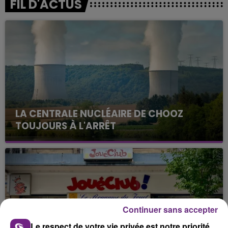
FIL D'ACTUS
LA CENTRALE NUCLÉAIRE DE CHOOZ
TOUJOURS À L'ARRÊT
Cela fait déjà une semaine que la centrale
nucléaire ardennaise est à l'arrêt. Une situation
justifiée par la sécheresse intense qui est toujours
présente.
Continuer sans accepter
Le respect de votre vie privée est notre priorité