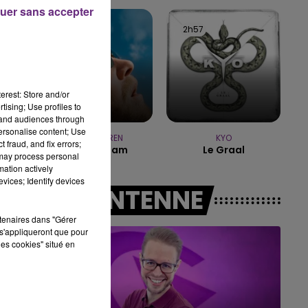
uer sans accepter
10h00 - 14h00
3h01
3h01
2h57
2h57
LE TICKET DE CAISSE
erest: Store and/or
tising; Use profiles to
tand audiences through
personalise content; Use
ALEX WARREN
KYO
 fraud, and fix errors;
Fever Dream
Le Graal
 may process personal
mation actively
vices; Identify devices
A L'ANTENNE
rtenaires dans "Gérer
s'appliqueront que pour
les cookies" situé en