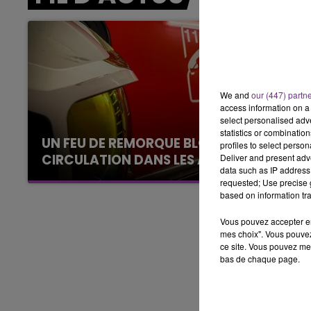
5h00 - 6h00
LE BEST OF DE LA FAMILLE
CHAMPAGNE FM
We and
our (447) partn
access information on a 
select personalised ad
statistics or combinatio
UN FEU DE REMORQUE BLOQUE LA
profiles to select person
CIRCULATION DANS LES ARDENNES
Deliver and present adv
data such as IP address 
Un feu de remorque s'est déclaré ce mercredi
requested; Use precise g
en fin de matinée sur l'A34.
based on information tra
Vous pouvez accepter en 
mes choix". Vous pouvez
ce site. Vous pouvez met
bas de chaque page.