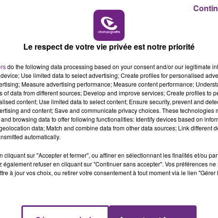
Contin
6h00 - 10h00
LA FAMILLE
Le respect de votre vie privée est notre priorité
ers
do the following data processing based on your consent and/or our legitimate int
device; Use limited data to select advertising; Create profiles for personalised adver
vertising; Measure advertising performance; Measure content performance; Unders
ns of data from different sources; Develop and improve services; Create profiles to 
VENEZ FÊTER CE WEEK-END
alised content; Use limited data to select content; Ensure security, prevent and detect
L'ANNIVERSAIRE DE WOINIC
ertising and content; Save and communicate privacy choices. These technologies
and browsing data to offer following functionalities: Identify devices based on infor
Ce samedi 8 août sera un grand jour :
eolocation data; Match and combine data from other data sources; Link different de
l'anniversaire du plus gros sanglier du monde.
nsmitted automatically.
Une fête est donc organisée et vous êtes tous
cliquant sur "Accepter et fermer", ou affiner en sélectionnant les finalités et/ou pa
conviés !
 également refuser en cliquant sur "Continuer sans accepter". Vos préférences ne 
tre à jour vos choix, ou retirer votre consentement à tout moment via le lien "Gérer 