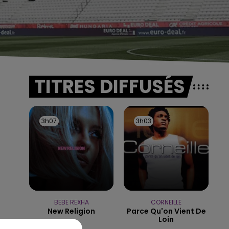
TITRES DIFFUSÉS
3h07
3h07
3h03
3h03
BEBE REXHA
CORNEILLE
New Religion
Parce Qu'on Vient De
Loin