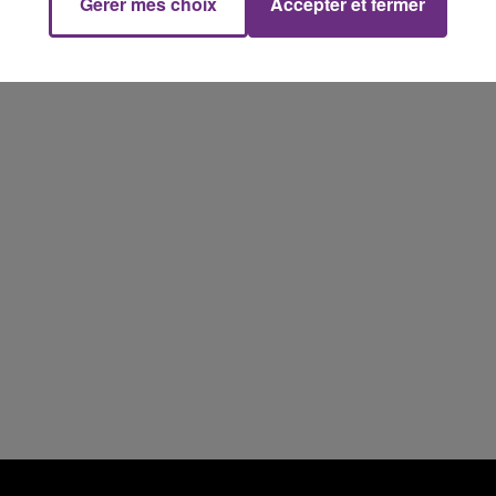
Gérer mes choix
Accepter et fermer
10h00 - 14h00
LE TICKET DE CAISSE