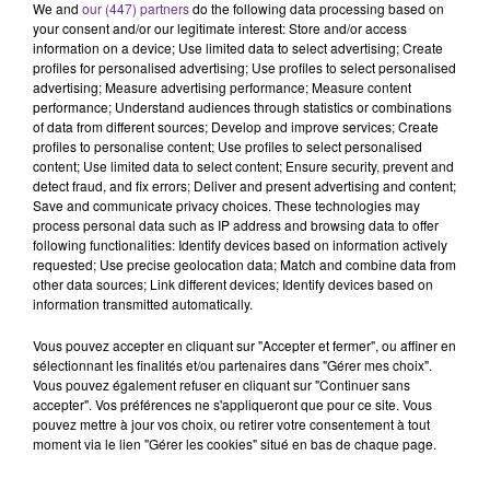
C'était l'une des institutions du centre-ville
We and
our (447) partners
do the following data processing based on
your consent and/or our legitimate interest: Store and/or access
rémois. Le magasin JouéClub est contraint de
information on a device; Use limited data to select advertising; Create
fermer ses portes.
profiles for personalised advertising; Use profiles to select personalised
TITRES DIFFUSÉS
advertising; Measure advertising performance; Measure content
performance; Understand audiences through statistics or combinations
of data from different sources; Develop and improve services; Create
profiles to personalise content; Use profiles to select personalised
22h20
22h20
22h18
22h18
content; Use limited data to select content; Ensure security, prevent and
detect fraud, and fix errors; Deliver and present advertising and content;
Save and communicate privacy choices. These technologies may
process personal data such as IP address and browsing data to offer
following functionalities: Identify devices based on information actively
requested; Use precise geolocation data; Match and combine data from
other data sources; Link different devices; Identify devices based on
information transmitted automatically.
Vous pouvez accepter en cliquant sur "Accepter et fermer", ou affiner en
sélectionnant les finalités et/ou partenaires dans "Gérer mes choix".
ALANIS MORISSETTE
MANON LISA
Vous pouvez également refuser en cliquant sur "Continuer sans
Ironic
Le Petit Pecheur
accepter". Vos préférences ne s'appliqueront que pour ce site. Vous
pouvez mettre à jour vos choix, ou retirer votre consentement à tout
22h15
22h15
22h11
22h11
moment via le lien "Gérer les cookies" situé en bas de chaque page.