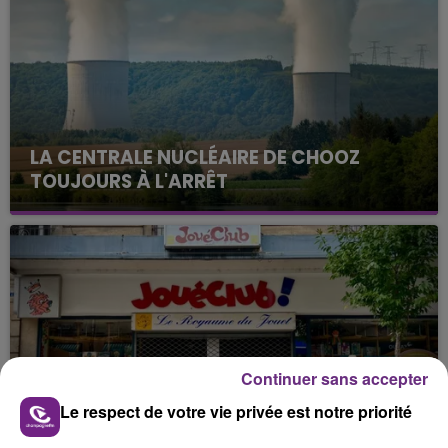
LA CENTRALE NUCLÉAIRE DE CHOOZ
TOUJOURS À L'ARRÊT
Cela fait déjà une semaine que la centrale
nucléaire ardennaise est à l'arrêt. Une situation
justifiée par la sécheresse intense qui est toujours
présente.
Continuer sans accepter
LE MAGASIN JOUÉCLUB DE REIMS FERME
Le respect de votre vie privée est notre priorité
SES PORTES