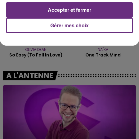
Accepter et fermer
Gérer mes choix
OLIVIA DEAN
NAÏKA
So Easy (to Fall In Love)
One Track Mind
A L'ANTENNE