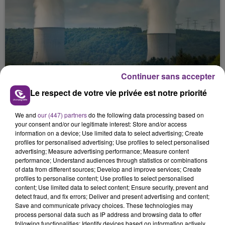
LA CENTRALE NUCLÉAIRE DE CHOOZ
Continuer sans accepter
TOUJOURS À L'ARRÊT
Le respect de votre vie privée est notre priorité
Cela fait déjà une semaine que la centrale
nucléaire ardennaise est à l'arrêt. Une situation
We and
our (447) partners
do the following data processing based on
justifiée par la sécheresse intense qui est toujours
your consent and/or our legitimate interest: Store and/or access
information on a device; Use limited data to select advertising; Create
présente.
profiles for personalised advertising; Use profiles to select personalised
advertising; Measure advertising performance; Measure content
performance; Understand audiences through statistics or combinations
of data from different sources; Develop and improve services; Create
profiles to personalise content; Use profiles to select personalised
content; Use limited data to select content; Ensure security, prevent and
detect fraud, and fix errors; Deliver and present advertising and content;
LE MAGASIN JOUÉCLUB DE REIMS FERME
Save and communicate privacy choices. These technologies may
SES PORTES
process personal data such as IP address and browsing data to offer
following functionalities: Identify devices based on information actively