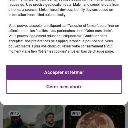
C'était l'une des institutions du centre-ville
requested; Use precise geolocation data; Match and combine data from
rémois. Le magasin JouéClub est contraint de
other data sources; Link different devices; Identify devices based on
fermer ses portes.
information transmitted automatically.
TITRES DIFFUSÉS
Vous pouvez accepter en cliquant sur "Accepter et fermer", ou affiner en
sélectionnant les finalités et/ou partenaires dans "Gérer mes choix".
Vous pouvez également refuser en cliquant sur "Continuer sans
8h47
8h47
8h44
8h44
accepter". Vos préférences ne s'appliqueront que pour ce site. Vous
pouvez mettre à jour vos choix, ou retirer votre consentement à tout
moment via le lien "Gérer les cookies" situé en bas de chaque page.
Accepter et fermer
Gérer mes choix
BENSON BOONE
DJ SNAKE FEAT. JUSTIN BIEBER
The Time Of My Life
Let Me Love You
8h40
8h40
8h37
8h37