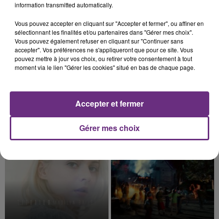
information transmitted automatically.
6h50
6h50
6h47
6h47
Vous pouvez accepter en cliquant sur "Accepter et fermer", ou affiner en
sélectionnant les finalités et/ou partenaires dans "Gérer mes choix".
Vous pouvez également refuser en cliquant sur "Continuer sans
accepter". Vos préférences ne s'appliqueront que pour ce site. Vous
pouvez mettre à jour vos choix, ou retirer votre consentement à tout
moment via le lien "Gérer les cookies" situé en bas de chaque page.
Accepter et fermer
BRUNO MARS
AMBRE
Gérer mes choix
I Just Might
J'me Demande
6h44
6h44
6h41
6h41