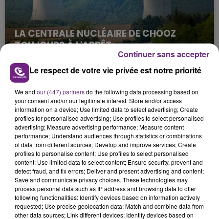
LA CENTRALE NUCLÉAIRE DE CHOOZ
TOUJOURS À L'ARRÊT
Continuer sans accepter
Cela fait déjà une semaine que la centrale
nucléaire ardennaise est à l'arrêt. Une situation
Le respect de votre vie privée est notre priorité
justifiée par la sécheresse intense qui est toujours
présente.
We and
our (447) partners
do the following data processing based on
your consent and/or our legitimate interest: Store and/or access
information on a device; Use limited data to select advertising; Create
profiles for personalised advertising; Use profiles to select personalised
advertising; Measure advertising performance; Measure content
performance; Understand audiences through statistics or combinations
of data from different sources; Develop and improve services; Create
profiles to personalise content; Use profiles to select personalised
LE MAGASIN JOUÉCLUB DE REIMS FERME
content; Use limited data to select content; Ensure security, prevent and
SES PORTES
detect fraud, and fix errors; Deliver and present advertising and content;
C'était l'une des institutions du centre-ville
Save and communicate privacy choices. These technologies may
process personal data such as IP address and browsing data to offer
rémois. Le magasin JouéClub est contraint de
following functionalities: Identify devices based on information actively
fermer ses portes.
requested; Use precise geolocation data; Match and combine data from
TITRES DIFFUSÉS
other data sources; Link different devices; Identify devices based on