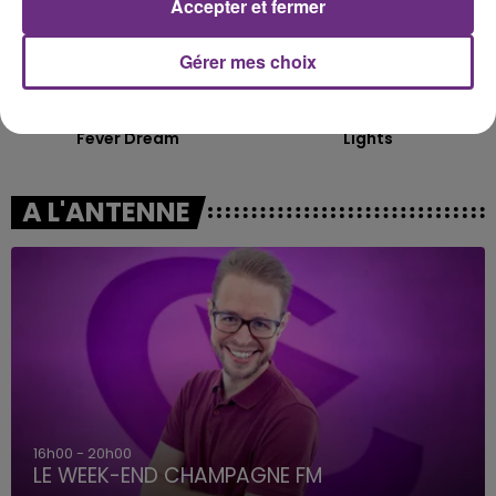
Accepter et fermer
Gérer mes choix
ALEX WARREN
ELLIE GOULDING
Fever Dream
Lights
A L'ANTENNE
16h00 - 20h00
LE WEEK-END CHAMPAGNE FM