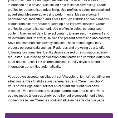
fermer ses portes.
TITRES DIFFUSÉS
information on a device; Use limited data to select advertising; Create
profiles for personalised advertising; Use profiles to select personalised
advertising; Measure advertising performance; Measure content
performance; Understand audiences through statistics or combinations
13h42
13h42
13h38
13h38
of data from different sources; Develop and improve services; Create
profiles to personalise content; Use profiles to select personalised
content; Use limited data to select content; Ensure security, prevent and
detect fraud, and fix errors; Deliver and present advertising and content;
Save and communicate privacy choices. These technologies may
process personal data such as IP address and browsing data to offer
following functionalities: Identify devices based on information actively
requested; Use precise geolocation data; Match and combine data from
other data sources; Link different devices; Identify devices based on
information transmitted automatically.
JULIEN LIEB
Rema
Vous pouvez accepter en cliquant sur "Accepter et fermer", ou affiner en
Dis-Moi Ou
Calm Down
sélectionnant les finalités et/ou partenaires dans "Gérer mes choix".
Vous pouvez également refuser en cliquant sur "Continuer sans
accepter". Vos préférences ne s'appliqueront que pour ce site. Vous
13h36
13h36
13h31
13h31
pouvez mettre à jour vos choix, ou retirer votre consentement à tout
moment via le lien "Gérer les cookies" situé en bas de chaque page.