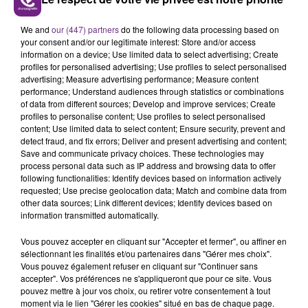
LE MAGASIN JOUÉCLUB DE REIMS FERME
We and
our (447) partners
do the following data processing based on
SES PORTES
your consent and/or our legitimate interest: Store and/or access
C'était l'une des institutions du centre-ville
information on a device; Use limited data to select advertising; Create
profiles for personalised advertising; Use profiles to select personalised
rémois. Le magasin JouéClub est contraint de
advertising; Measure advertising performance; Measure content
fermer ses portes.
performance; Understand audiences through statistics or combinations
TITRES DIFFUSÉS
of data from different sources; Develop and improve services; Create
profiles to personalise content; Use profiles to select personalised
content; Use limited data to select content; Ensure security, prevent and
19h06
19h06
19h03
19h03
detect fraud, and fix errors; Deliver and present advertising and content;
Save and communicate privacy choices. These technologies may
process personal data such as IP address and browsing data to offer
following functionalities: Identify devices based on information actively
requested; Use precise geolocation data; Match and combine data from
other data sources; Link different devices; Identify devices based on
information transmitted automatically.
Vous pouvez accepter en cliquant sur "Accepter et fermer", ou affiner en
sélectionnant les finalités et/ou partenaires dans "Gérer mes choix".
Vous pouvez également refuser en cliquant sur "Continuer sans
accepter". Vos préférences ne s'appliqueront que pour ce site. Vous
TAYLOR SWIFT
VIANNEY
pouvez mettre à jour vos choix, ou retirer votre consentement à tout
Elizabeth Taylor
Je M'en Vais
moment via le lien "Gérer les cookies" situé en bas de chaque page.