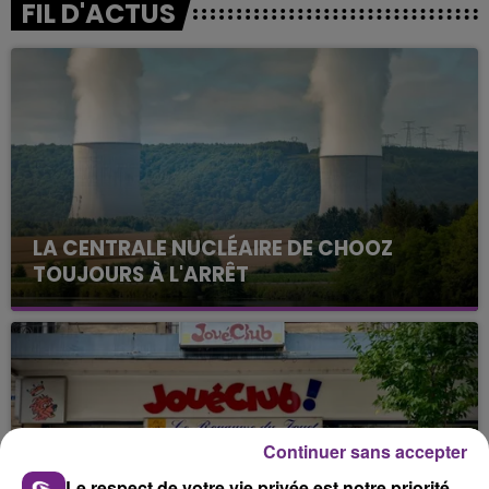
FIL D'ACTUS
LA CENTRALE NUCLÉAIRE DE CHOOZ
TOUJOURS À L'ARRÊT
Cela fait déjà une semaine que la centrale
nucléaire ardennaise est à l'arrêt. Une situation
justifiée par la sécheresse intense qui est toujours
présente.
Continuer sans accepter
Le respect de votre vie privée est notre priorité