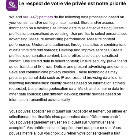
Le respect de votre vie privée est notre priorité
LE MAGASIN JOUÉCLUB DE REIMS FERME
We and
our (447) partners
do the following data processing based on
your consent and/or our legitimate interest: Store and/or access
SES PORTES
information on a device; Use limited data to select advertising; Create
C'était l'une des institutions du centre-ville
profiles for personalised advertising; Use profiles to select personalised
rémois. Le magasin JouéClub est contraint de
advertising; Measure advertising performance; Measure content
performance; Understand audiences through statistics or combinations
fermer ses portes.
TITRES DIFFUSÉS
of data from different sources; Develop and improve services; Create
profiles to personalise content; Use profiles to select personalised
content; Use limited data to select content; Ensure security, prevent and
detect fraud, and fix errors; Deliver and present advertising and content;
14h10
14h10
14h06
14h06
Save and communicate privacy choices. These technologies may
process personal data such as IP address and browsing data to offer
following functionalities: Identify devices based on information actively
requested; Use precise geolocation data; Match and combine data from
other data sources; Link different devices; Identify devices based on
information transmitted automatically.
Vous pouvez accepter en cliquant sur "Accepter et fermer", ou affiner en
sélectionnant les finalités et/ou partenaires dans "Gérer mes choix".
Vous pouvez également refuser en cliquant sur "Continuer sans
accepter". Vos préférences ne s'appliqueront que pour ce site. Vous
TAYLOR SWIFT
CELINE DION
pouvez mettre à jour vos choix, ou retirer votre consentement à tout