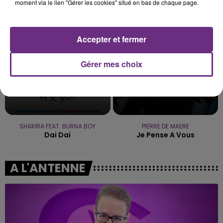
I Knew It, I Knew You
On Ne Change Pas
moment via le lien "Gérer les cookies" situé en bas de chaque page.
14h02
14h02
14h00
14h00
Accepter et fermer
Gérer mes choix
SHAKIRA FEAT. BURNA BOY
PIERRE DE MAERE
Dai Dai
Je Pense A Vous
A L'ANTENNE