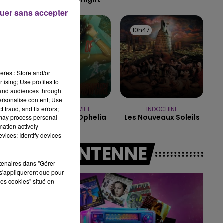
17
uer sans accepter
15h00 - 19h00
LE CLUB CHAMPAGNE FM
10h54
10h54
10h47
10h47
erest: Store and/or
tising; Use profiles to
tand audiences through
personalise content; Use
 fraud, and fix errors;
TAYLOR SWIFT
INDOCHINE
The Fate Of Ophelia
Les Nouveaux Soleils
 may process personal
mation actively
vices; Identify devices
A L'ANTENNE
rtenaires dans "Gérer
s'appliqueront que pour
les cookies" situé en