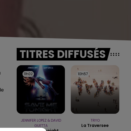
TITRES DIFFUSÉS
à
11h02
11h02
10h57
10h57
le
JENNIFER LOPEZ & DAVID
TRYO
La Traversee
GUETTA
Save Me Tonight