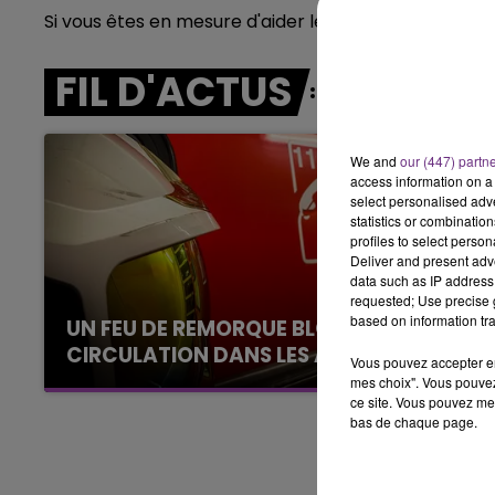
Si vous êtes en mesure d'aider les enquêteurs dans l
10h00 - 14h00
LE TICKET DE CAISSE
FIL D'ACTUS
We and
our (447) partn
access information on a 
select personalised ad
statistics or combinatio
profiles to select person
Deliver and present adv
data such as IP address 
requested; Use precise g
based on information tra
UN FEU DE REMORQUE BLOQUE LA
CIRCULATION DANS LES ARDENNES
Vous pouvez accepter en 
Un feu de remorque s'est déclaré ce mercredi
mes choix". Vous pouvez
ce site. Vous pouvez met
en fin de matinée sur l'A34.
bas de chaque page.