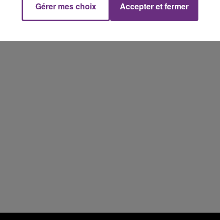
Gérer mes choix
Accepter et fermer
19h00 - 19h15
LA POP MACHINE - CHAMPAGNE FM