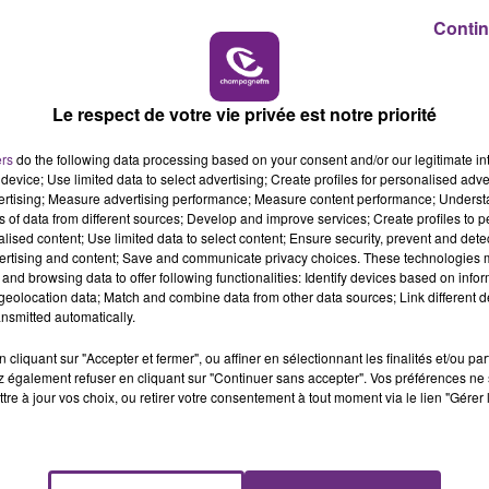
eurs recherches, vous êtes priés d'appeler le 03.25.04.20.
Contin
14h00 - 15h00
LA RADIO POP
Le respect de votre vie privée est notre priorité
ers
do the following data processing based on your consent and/or our legitimate int
device; Use limited data to select advertising; Create profiles for personalised adver
vertising; Measure advertising performance; Measure content performance; Unders
ns of data from different sources; Develop and improve services; Create profiles to 
alised content; Use limited data to select content; Ensure security, prevent and detect
ertising and content; Save and communicate privacy choices. These technologies
and browsing data to offer following functionalities: Identify devices based on infor
eolocation data; Match and combine data from other data sources; Link different de
nsmitted automatically.
VENEZ FÊTER CE WEEK-END
L'ANNIVERSAIRE DE WOINIC
cliquant sur "Accepter et fermer", ou affiner en sélectionnant les finalités et/ou pa
Ce samedi 8 août sera un grand jour :
 également refuser en cliquant sur "Continuer sans accepter". Vos préférences ne 
tre à jour vos choix, ou retirer votre consentement à tout moment via le lien "Gérer 
l'anniversaire du plus gros sanglier du monde.
Une fête est donc organisée et vous êtes tous
conviés !