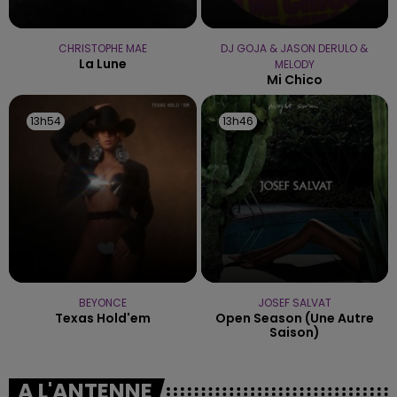
CHRISTOPHE MAE
DJ GOJA & JASON DERULO &
La Lune
MELODY
Mi Chico
13h54
13h54
13h46
13h46
BEYONCE
JOSEF SALVAT
Texas Hold'em
Open Season (une Autre
Saison)
A L'ANTENNE