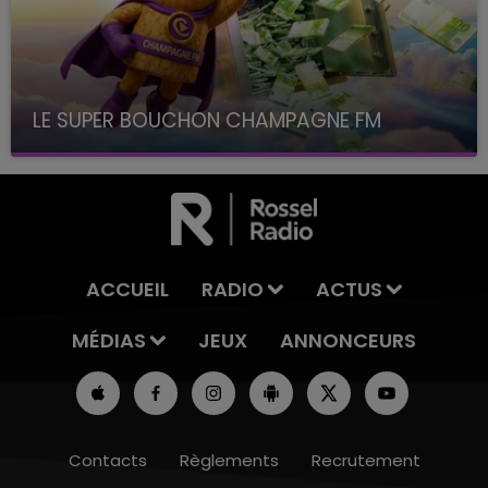
LE SUPER BOUCHON CHAMPAGNE FM
avec La Famille Champagne FM, à 8H10
ACCUEIL
RADIO
ACTUS
MÉDIAS
JEUX
ANNONCEURS
Contacts
Règlements
Recrutement