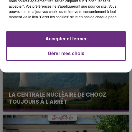
Vous pouvez également refuser en cliquant sur "Continuer sans
accepter". Vos préférences ne s'appliqueront que pour ce site. Vous
pouvez mettre à jour vos choix, ou retirer votre consentement à tout
moment via le lien "Gérer les cookies" situé en bas de chaque page.
FIL D'ACTUS
Accepter et fermer
Gérer mes choix
LA CENTRALE NUCLÉAIRE DE CHOOZ
TOUJOURS À L'ARRÊT
Cela fait déjà une semaine que la centrale
nucléaire ardennaise est à l'arrêt. Une situation
justifiée par la sécheresse intense qui est toujours
présente.