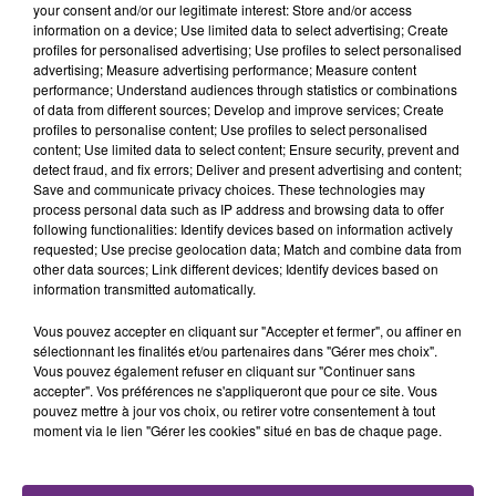
your consent and/or our legitimate interest: Store and/or access
information on a device; Use limited data to select advertising; Create
TITRES DIFFUSÉS
profiles for personalised advertising; Use profiles to select personalised
advertising; Measure advertising performance; Measure content
performance; Understand audiences through statistics or combinations
of data from different sources; Develop and improve services; Create
20h33
20h33
20h30
20h30
profiles to personalise content; Use profiles to select personalised
content; Use limited data to select content; Ensure security, prevent and
detect fraud, and fix errors; Deliver and present advertising and content;
Save and communicate privacy choices. These technologies may
process personal data such as IP address and browsing data to offer
following functionalities: Identify devices based on information actively
requested; Use precise geolocation data; Match and combine data from
other data sources; Link different devices; Identify devices based on
information transmitted automatically.
Vous pouvez accepter en cliquant sur "Accepter et fermer", ou affiner en
ALEX WARREN
JUNGELI & EMMA
sélectionnant les finalités et/ou partenaires dans "Gérer mes choix".
Fever Dream
Juste Un Peu
Vous pouvez également refuser en cliquant sur "Continuer sans
accepter". Vos préférences ne s'appliqueront que pour ce site. Vous
20h27
20h27
20h23
20h23
pouvez mettre à jour vos choix, ou retirer votre consentement à tout
moment via le lien "Gérer les cookies" situé en bas de chaque page.