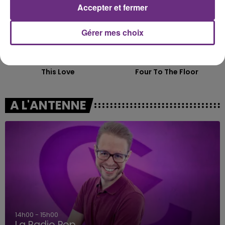
Accepter et fermer
Gérer mes choix
MAROON 5
OFENBACH & STARSAILOR
This Love
Four To The Floor
A L'ANTENNE
14h00 - 15h00
La Radio Pop