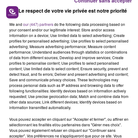
Continuer sans accepter
Le respect de votre vie privée est notre priorité
LE MAGASIN JOUÉCLUB DE REIMS FERME
We and
our (447) partners
do the following data processing based on
SES PORTES
your consent and/or our legitimate interest: Store and/or access
C'était l'une des institutions du centre-ville
information on a device; Use limited data to select advertising; Create
profiles for personalised advertising; Use profiles to select personalised
rémois. Le magasin JouéClub est contraint de
advertising; Measure advertising performance; Measure content
fermer ses portes.
performance; Understand audiences through statistics or combinations
TITRES DIFFUSÉS
of data from different sources; Develop and improve services; Create
profiles to personalise content; Use profiles to select personalised
content; Use limited data to select content; Ensure security, prevent and
detect fraud, and fix errors; Deliver and present advertising and content;
21h08
21h08
21h04
21h04
Save and communicate privacy choices. These technologies may
process personal data such as IP address and browsing data to offer
following functionalities: Identify devices based on information actively
requested; Use precise geolocation data; Match and combine data from
other data sources; Link different devices; Identify devices based on
information transmitted automatically.
Vous pouvez accepter en cliquant sur "Accepter et fermer", ou affiner en
sélectionnant les finalités et/ou partenaires dans "Gérer mes choix".
Vous pouvez également refuser en cliquant sur "Continuer sans
accepter". Vos préférences ne s'appliqueront que pour ce site. Vous
TAYLOR SWIFT
JUSTIN TIMBERLAKE