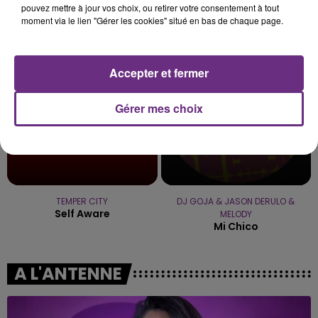
pouvez mettre à jour vos choix, ou retirer votre consentement à tout
I Knew It, I Knew You
What Goes Around...
moment via le lien "Gérer les cookies" situé en bas de chaque page.
Comes Around
21h01
21h01
20h59
20h59
Accepter et fermer
Gérer mes choix
TEMPER CITY
DJ GOJA & JASON DERULO &
Self Aware
MELODY
Mi Chico
A L'ANTENNE