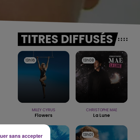
TITRES DIFFUSÉS
13h16
13h16
13h08
13h08
MILEY CYRUS
CHRISTOPHE MAE
Flowers
La Lune
13h04
13h04
13h01
13h01
uer sans accepter