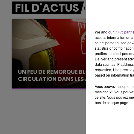
FIL D'ACTUS
14h00 - 15h00
LA RADIO POP
We and
our (447) partn
access information on a 
select personalised ad
statistics or combinatio
profiles to select person
Deliver and present adv
data such as IP address 
requested; Use precise g
UN FEU DE REMORQUE BLOQUE LA
based on information tra
CIRCULATION DANS LES ARDENNES
Un feu de remorque s'est déclaré ce mercredi
Vous pouvez accepter en 
mes choix". Vous pouvez
en fin de matinée sur l'A34.
ce site. Vous pouvez met
bas de chaque page.
15h00 - 19h00
Le Club Champagne FM