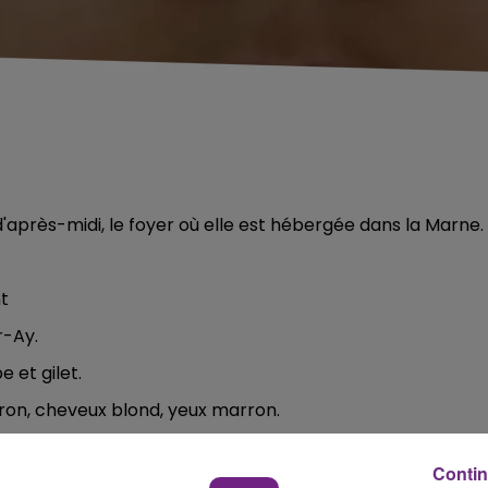
'après-midi, le foyer où elle est hébergée dans la Marne.
t
r-Ay.
 et gilet.
iron, cheveux blond, yeux marron.
e d'Avenay-Val-d'Or ou sa sœur au 0652908714.
Contin