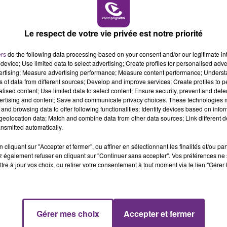
15h00 - 19h00
LE CLUB CHAMPAGNE FM
Le respect de votre vie privée est notre priorité
ers
do the following data processing based on your consent and/or our legitimate int
device; Use limited data to select advertising; Create profiles for personalised adver
vertising; Measure advertising performance; Measure content performance; Unders
ns of data from different sources; Develop and improve services; Create profiles to 
alised content; Use limited data to select content; Ensure security, prevent and detect
ertising and content; Save and communicate privacy choices. These technologies
and browsing data to offer following functionalities: Identify devices based on infor
eolocation data; Match and combine data from other data sources; Link different de
VENEZ FÊTER CE WEEK-END
nsmitted automatically.
L'ANNIVERSAIRE DE WOINIC
Ce samedi 8 août sera un grand jour :
cliquant sur "Accepter et fermer", ou affiner en sélectionnant les finalités et/ou pa
 également refuser en cliquant sur "Continuer sans accepter". Vos préférences ne 
l'anniversaire du plus gros sanglier du monde.
tre à jour vos choix, ou retirer votre consentement à tout moment via le lien "Gérer 
Une fête est donc organisée et vous êtes tous
conviés !
19h00 - 19h15
Gérer mes choix
Accepter et fermer
LA POP MACHINE - CHAMPAGNE FM