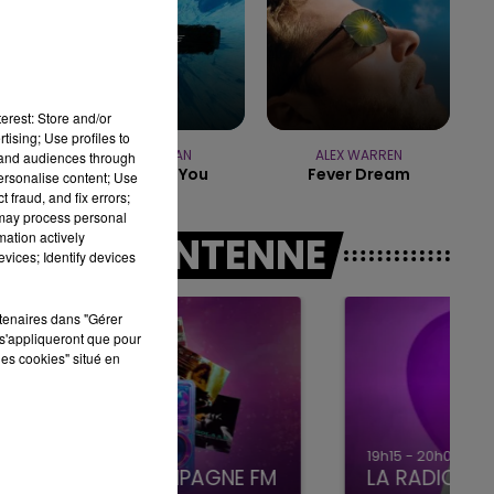
19h00 - 19h15
LA POP MACHINE - CHAMPAGNE FM
erest: Store and/or
tising; Use profiles to
ED SHEERAN
ALEX WARREN
tand audiences through
Shape Of You
Fever Dream
personalise content; Use
 fraud, and fix errors;
 may process personal
mation actively
A L'ANTENNE
vices; Identify devices
rtenaires dans "Gérer
s'appliqueront que pour
les cookies" situé en
19h15 - 20h00
LA RADIO POP