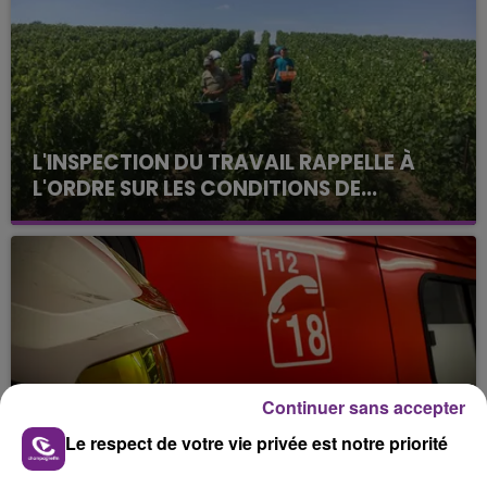
L'INSPECTION DU TRAVAIL RAPPELLE À
L'ORDRE SUR LES CONDITIONS DE...
Alors que les dates de début des vendange 2026
s'est avéré être plus précoce que prévu,
l'inspection du Travail en profite pour rappeler
les conditions de...
Continuer sans accepter
UN FEU DE REMORQUE BLOQUE LA
Le respect de votre vie privée est notre priorité
CIRCULATION DANS LES ARDENNES