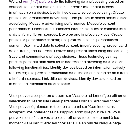
Un feu de remorque s'est déclaré ce mercredi en
We and
our (447) partners
do the following data processing based on
your consent and/or our legitimate interest: Store and/or access
fin de matinée sur l'A34.
information on a device; Use limited data to select advertising; Create
TITRES DIFFUSÉS
profiles for personalised advertising; Use profiles to select personalised
advertising; Measure advertising performance; Measure content
performance; Understand audiences through statistics or combinations
of data from different sources; Develop and improve services; Create
19h38
19h38
19h34
19h34
profiles to personalise content; Use profiles to select personalised
content; Use limited data to select content; Ensure security, prevent and
detect fraud, and fix errors; Deliver and present advertising and content;
Save and communicate privacy choices. These technologies may
process personal data such as IP address and browsing data to offer
following functionalities: Identify devices based on information actively
requested; Use precise geolocation data; Match and combine data from
other data sources; Link different devices; Identify devices based on
information transmitted automatically.
Vous pouvez accepter en cliquant sur "Accepter et fermer", ou affiner en
sélectionnant les finalités et/ou partenaires dans "Gérer mes choix".
JULIEN LIEB
MANESKIN
Dis-Moi Ou
The Loneliest
Vous pouvez également refuser en cliquant sur "Continuer sans
accepter". Vos préférences ne s'appliqueront que pour ce site. Vous
pouvez mettre à jour vos choix, ou retirer votre consentement à tout
19h30
19h30
19h25
19h25
moment via le lien "Gérer les cookies" situé en bas de chaque page.