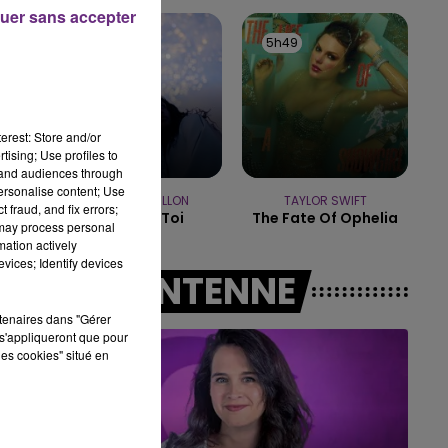
16h00 - 20h00
uer sans accepter
LE WEEK-END CHAMPAGNE FM
5h52
5h52
5h49
5h49
erest: Store and/or
tising; Use profiles to
tand audiences through
personalise content; Use
ADELE CASTILLON
TAYLOR SWIFT
 fraud, and fix errors;
Ete Avec Toi
The Fate Of Ophelia
 may process personal
mation actively
vices; Identify devices
A L'ANTENNE
rtenaires dans "Gérer
s'appliqueront que pour
les cookies" situé en