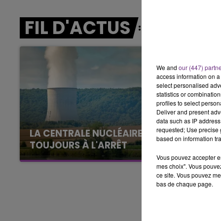
7h00 - 11h00
BEST OF
FIL D'ACTUS
We and
our (447) partn
access information on a 
select personalised ad
statistics or combinatio
profiles to select person
Deliver and present adv
data such as IP address 
requested; Use precise g
LA CENTRALE NUCLÉAIRE DE CHOOZ
based on information tra
TOUJOURS À L'ARRÊT
Cela fait déjà une semaine que la centrale
Vous pouvez accepter en 
mes choix". Vous pouvez
nucléaire ardennaise est à l'arrêt. Une situation
ce site. Vous pouvez met
justifiée par la sécheresse intense qui est
bas de chaque page.
toujours présente.