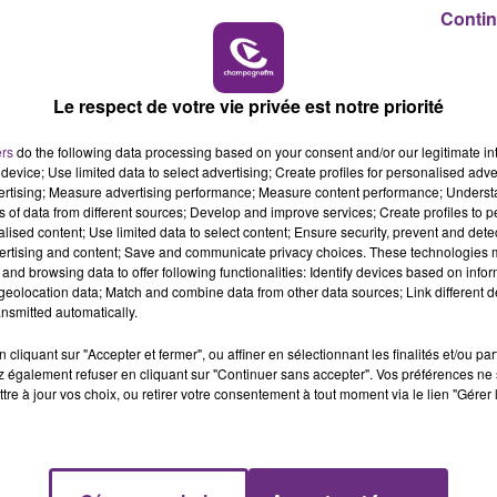
11h00 - 16h00
Contin
LE WEEK-END CHAMPAGNE FM
Le respect de votre vie privée est notre priorité
ers
do the following data processing based on your consent and/or our legitimate int
device; Use limited data to select advertising; Create profiles for personalised adver
vertising; Measure advertising performance; Measure content performance; Unders
ns of data from different sources; Develop and improve services; Create profiles to 
alised content; Use limited data to select content; Ensure security, prevent and detect
ertising and content; Save and communicate privacy choices. These technologies
and browsing data to offer following functionalities: Identify devices based on infor
eolocation data; Match and combine data from other data sources; Link different de
LE MAGASIN JOUÉCLUB DE REIMS FERME
nsmitted automatically.
SES PORTES
C'était l'une des institutions du centre-ville
cliquant sur "Accepter et fermer", ou affiner en sélectionnant les finalités et/ou pa
 également refuser en cliquant sur "Continuer sans accepter". Vos préférences ne 
rémois. Le magasin JouéClub est contraint de
tre à jour vos choix, ou retirer votre consentement à tout moment via le lien "Gérer 
fermer ses portes.