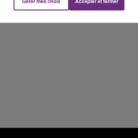
Gérer mes choix
Accepter et fermer
16h00 - 20h00
FM
Le Week-end Champagne FM