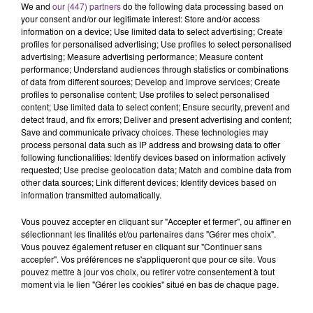
C'était l'une des institutions du centre-ville
We and
our (447) partners
do the following data processing based on
your consent and/or our legitimate interest: Store and/or access
rémois. Le magasin JouéClub est contraint de
information on a device; Use limited data to select advertising; Create
fermer ses portes.
profiles for personalised advertising; Use profiles to select personalised
TITRES DIFFUSÉS
advertising; Measure advertising performance; Measure content
performance; Understand audiences through statistics or combinations
of data from different sources; Develop and improve services; Create
profiles to personalise content; Use profiles to select personalised
5h45
5h45
5h41
5h41
content; Use limited data to select content; Ensure security, prevent and
detect fraud, and fix errors; Deliver and present advertising and content;
Save and communicate privacy choices. These technologies may
process personal data such as IP address and browsing data to offer
following functionalities: Identify devices based on information actively
requested; Use precise geolocation data; Match and combine data from
other data sources; Link different devices; Identify devices based on
information transmitted automatically.
Vous pouvez accepter en cliquant sur "Accepter et fermer", ou affiner en
sélectionnant les finalités et/ou partenaires dans "Gérer mes choix".
TRYO
JOAN OSBORNE
Vous pouvez également refuser en cliquant sur "Continuer sans
La Traversee
One Of Us
accepter". Vos préférences ne s'appliqueront que pour ce site. Vous
pouvez mettre à jour vos choix, ou retirer votre consentement à tout
5h38
5h38
5h34
5h34
moment via le lien "Gérer les cookies" situé en bas de chaque page.