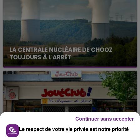
LA CENTRALE NUCLÉAIRE DE CHOOZ
TOUJOURS À L'ARRÊT
Cela fait déjà une semaine que la centrale
nucléaire ardennaise est à l'arrêt. Une situation
justifiée par la sécheresse intense qui est toujours
présente.
Continuer sans accepter
LE MAGASIN JOUÉCLUB DE REIMS FERME
Le respect de votre vie privée est notre priorité
SES PORTES