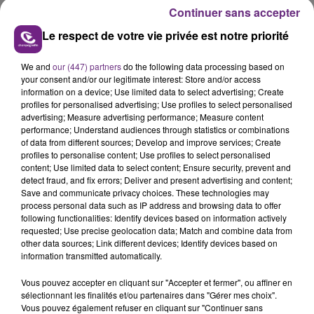
Continuer sans accepter
Le respect de votre vie privée est notre priorité
We and
our (447) partners
do the following data processing based on
your consent and/or our legitimate interest: Store and/or access
L'INSPECTION DU TRAVAIL RAPPELLE À
information on a device; Use limited data to select advertising; Create
profiles for personalised advertising; Use profiles to select personalised
L'ORDRE SUR LES CONDITIONS DE...
advertising; Measure advertising performance; Measure content
Alors que les dates de début des vendange 2026
performance; Understand audiences through statistics or combinations
of data from different sources; Develop and improve services; Create
s'est avéré être plus précoce que prévu,
profiles to personalise content; Use profiles to select personalised
l'inspection du Travail en profite pour rappeler
content; Use limited data to select content; Ensure security, prevent and
TITRES DIFFUSÉS
les conditions de...
detect fraud, and fix errors; Deliver and present advertising and content;
Save and communicate privacy choices. These technologies may
process personal data such as IP address and browsing data to offer
4h49
4h49
4h45
4h45
following functionalities: Identify devices based on information actively
requested; Use precise geolocation data; Match and combine data from
other data sources; Link different devices; Identify devices based on
information transmitted automatically.
Vous pouvez accepter en cliquant sur "Accepter et fermer", ou affiner en
sélectionnant les finalités et/ou partenaires dans "Gérer mes choix".
Vous pouvez également refuser en cliquant sur "Continuer sans