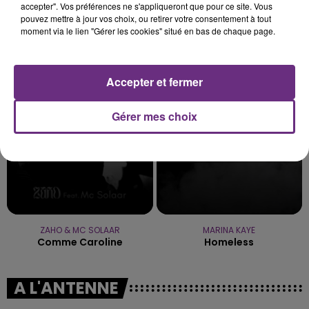
accepter". Vos préférences ne s'appliqueront que pour ce site. Vous
pouvez mettre à jour vos choix, ou retirer votre consentement à tout
moment via le lien "Gérer les cookies" situé en bas de chaque page.
METALLICA
OLIVIA RODRIGO
Nothing Else Matters.
Stupid Song
Accepter et fermer
4h42
4h42
4h39
4h39
Gérer mes choix
ZAHO & MC SOLAAR
MARINA KAYE
Comme Caroline
Homeless
A L'ANTENNE