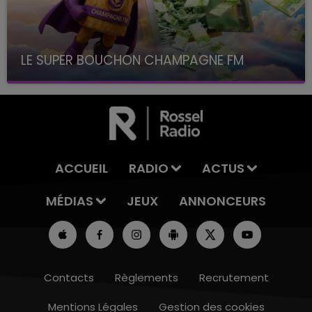
LE SUPER BOUCHON CHAMPAGNE FM
avec La Famille Champagne FM, à 8H10
ACCUEIL
RADIO
ACTUS
MÉDIAS
JEUX
ANNONCEURS
Contacts
Règlements
Recrutement
Mentions Légales
Gestion des cookies