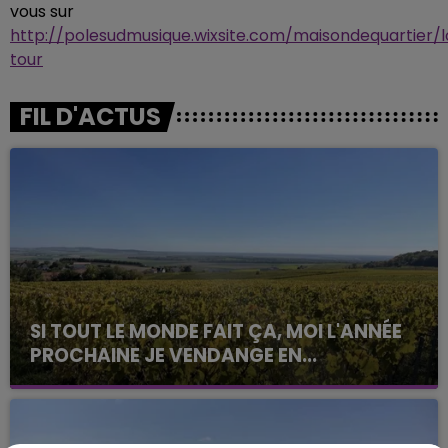
vous sur
http://polesudmusique.wixsite.com/maisondequartier/
tour
FIL D'ACTUS
SI TOUT LE MONDE FAIT ÇA, MOI L'ANNÉE
PROCHAINE JE VENDANGE EN...
La vendange en Champagne a débuté ce jeudi 6
août dans la commune de Montgueux (Aube). Du
jamais vu !