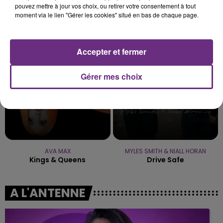
pouvez mettre à jour vos choix, ou retirer votre consentement à tout
moment via le lien "Gérer les cookies" situé en bas de chaque page.
LANA DEL REY
ZAHO & MC SOLAAR
Summertime Sadness
Comme Caroline
5h17
5h17
5h13
5h13
Accepter et fermer
Gérer mes choix
AVA MAX
MYLES SMITH & NIALL HORAN
Kings & Queens
Drive Safe
A L'ANTENNE