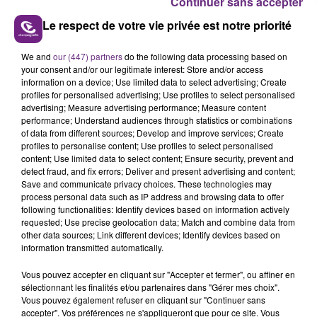
Continuer sans accepter
Le respect de votre vie privée est notre priorité
We and
our (447) partners
do the following data processing based on
your consent and/or our legitimate interest: Store and/or access
LE MAGASIN JOUÉCLUB DE REIMS FERME
information on a device; Use limited data to select advertising; Create
SES PORTES
profiles for personalised advertising; Use profiles to select personalised
C'était l'une des institutions du centre-ville
advertising; Measure advertising performance; Measure content
performance; Understand audiences through statistics or combinations
rémois. Le magasin JouéClub est contraint de
of data from different sources; Develop and improve services; Create
fermer ses portes.
profiles to personalise content; Use profiles to select personalised
TITRES DIFFUSÉS
content; Use limited data to select content; Ensure security, prevent and
detect fraud, and fix errors; Deliver and present advertising and content;
Save and communicate privacy choices. These technologies may
process personal data such as IP address and browsing data to offer
5h23
5h23
5h19
5h19
following functionalities: Identify devices based on information actively
requested; Use precise geolocation data; Match and combine data from
other data sources; Link different devices; Identify devices based on
information transmitted automatically.
Vous pouvez accepter en cliquant sur "Accepter et fermer", ou affiner en
sélectionnant les finalités et/ou partenaires dans "Gérer mes choix".
Vous pouvez également refuser en cliquant sur "Continuer sans
accepter". Vos préférences ne s'appliqueront que pour ce site. Vous