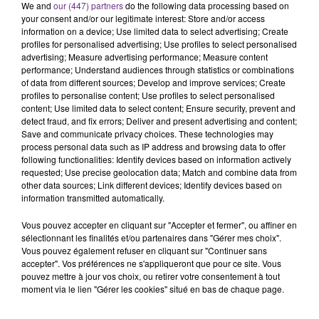
Un feu de remorque s'est déclaré ce mercredi en
We and
our (447) partners
do the following data processing based on
your consent and/or our legitimate interest: Store and/or access
fin de matinée sur l'A34.
information on a device; Use limited data to select advertising; Create
profiles for personalised advertising; Use profiles to select personalised
TITRES DIFFUSÉS
advertising; Measure advertising performance; Measure content
performance; Understand audiences through statistics or combinations
of data from different sources; Develop and improve services; Create
profiles to personalise content; Use profiles to select personalised
20h33
20h33
20h30
20h30
content; Use limited data to select content; Ensure security, prevent and
detect fraud, and fix errors; Deliver and present advertising and content;
Save and communicate privacy choices. These technologies may
process personal data such as IP address and browsing data to offer
following functionalities: Identify devices based on information actively
requested; Use precise geolocation data; Match and combine data from
other data sources; Link different devices; Identify devices based on
information transmitted automatically.
Vous pouvez accepter en cliquant sur "Accepter et fermer", ou affiner en
sélectionnant les finalités et/ou partenaires dans "Gérer mes choix".
ALEX WARREN
JUNGELI & EMMA
Vous pouvez également refuser en cliquant sur "Continuer sans
Fever Dream
Juste Un Peu
accepter". Vos préférences ne s'appliqueront que pour ce site. Vous
pouvez mettre à jour vos choix, ou retirer votre consentement à tout
20h27
20h27
20h23
20h23
moment via le lien "Gérer les cookies" situé en bas de chaque page.