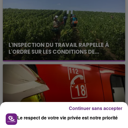
L'INSPECTION DU TRAVAIL RAPPELLE À
L'ORDRE SUR LES CONDITIONS DE...
Alors que les dates de début des vendange 2026
s'est avéré être plus précoce que prévu,
l'inspection du Travail en profite pour rappeler
les conditions de...
Continuer sans accepter
UN FEU DE REMORQUE BLOQUE LA
Le respect de votre vie privée est notre priorité
CIRCULATION DANS LES ARDENNES