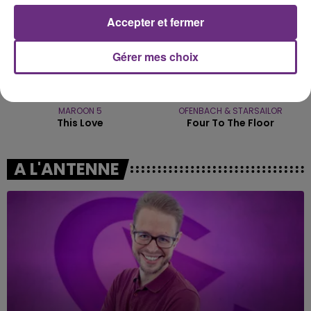
Accepter et fermer
Gérer mes choix
MAROON 5
OFENBACH & STARSAILOR
This Love
Four To The Floor
A L'ANTENNE