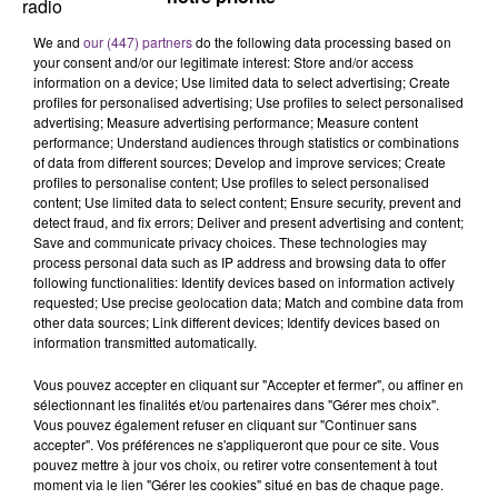
LE MAGASIN JOUÉCLUB DE REIMS FERME
SES PORTES
We and
our (447) partners
do the following data processing based on
C'était l'une des institutions du centre-ville
your consent and/or our legitimate interest: Store and/or access
rémois. Le magasin JouéClub est contraint de
information on a device; Use limited data to select advertising; Create
profiles for personalised advertising; Use profiles to select personalised
fermer ses portes.
TITRES DIFFUSÉS
advertising; Measure advertising performance; Measure content
performance; Understand audiences through statistics or combinations
of data from different sources; Develop and improve services; Create
profiles to personalise content; Use profiles to select personalised
6h30
6h30
6h26
6h26
content; Use limited data to select content; Ensure security, prevent and
detect fraud, and fix errors; Deliver and present advertising and content;
Save and communicate privacy choices. These technologies may
process personal data such as IP address and browsing data to offer
following functionalities: Identify devices based on information actively
requested; Use precise geolocation data; Match and combine data from
other data sources; Link different devices; Identify devices based on
information transmitted automatically.
Vous pouvez accepter en cliquant sur "Accepter et fermer", ou affiner en
sélectionnant les finalités et/ou partenaires dans "Gérer mes choix".
DIDO
OLIVIA RODRIGO
Vous pouvez également refuser en cliquant sur "Continuer sans
White Flag
Stupid Song
accepter". Vos préférences ne s'appliqueront que pour ce site. Vous
pouvez mettre à jour vos choix, ou retirer votre consentement à tout
moment via le lien "Gérer les cookies" situé en bas de chaque page.
6h23
6h23
6h19
6h19