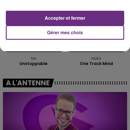
Accepter et fermer
Gérer mes choix
SIA
NAÏKA
Unstoppable
One Track Mind
A L'ANTENNE