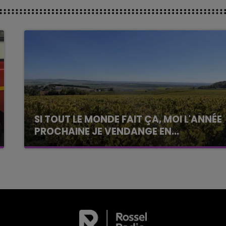
SI TOUT LE MONDE FAIT ÇA, MOI L'ANNÉE
PROCHAINE JE VENDANGE EN...
La vendange en Champagne a débuté ce jeudi
6 août dans la commune de Montgueux (Aube).
Du jamais vu !