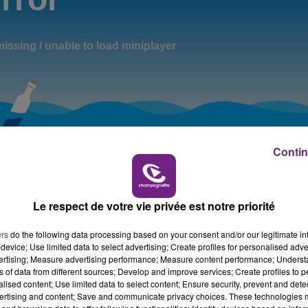
14h00 - 15h00
LA RADIO POP
Contin
Le respect de votre vie privée est notre priorité
ers
do the following data processing based on your consent and/or our legitimate int
device; Use limited data to select advertising; Create profiles for personalised adver
vertising; Measure advertising performance; Measure content performance; Unders
ns of data from different sources; Develop and improve services; Create profiles to 
alised content; Use limited data to select content; Ensure security, prevent and detect
ertising and content; Save and communicate privacy choices. These technologies