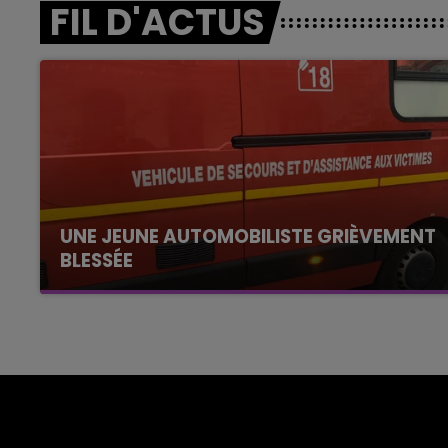
FIL D'ACTUS
UNE JEUNE AUTOMOBILISTE GRIÈVEMENT
BLESSÉE
Une automobiliste s'est retrouvée piégée dans
son véhicule après une collision avec un poids
lourd. Très grièvement blessée, la jeune femme
de 20 ans a été...