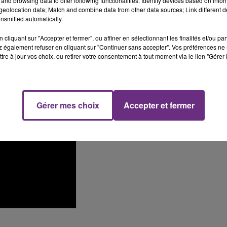
and browsing data to offer following functionalities: Identify devices based on infor
eolocation data; Match and combine data from other data sources; Link different de
nsmitted automatically.
cliquant sur "Accepter et fermer", ou affiner en sélectionnant les finalités et/ou pa
15h00 - 19h00
 également refuser en cliquant sur "Continuer sans accepter". Vos préférences ne 
Le Club Champagne FM
tre à jour vos choix, ou retirer votre consentement à tout moment via le lien "Gérer 
Gérer mes choix
Accepter et fermer