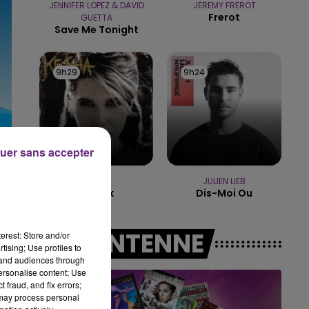
JENNIFER LOPEZ & DAVID
JEREMY FREROT
Frerot
GUETTA
15h00 - 19h00
Save Me Tonight
LE CLUB CHAMPAGNE FM
9h29
9h29
9h24
9h24
uer sans accepter
KE$HA
JULIEN LIEB
Tik Tok
Dis-Moi Ou
A L'ANTENNE
erest: Store and/or
tising; Use profiles to
tand audiences through
personalise content; Use
 fraud, and fix errors;
 may process personal