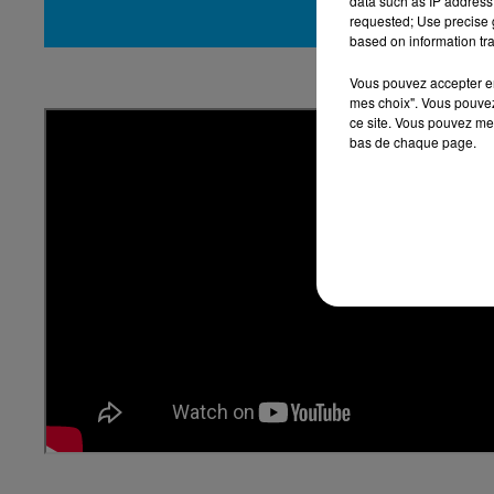
data such as IP address 
requested; Use precise g
based on information tra
Vous pouvez accepter en 
14h00 - 15h00
mes choix". Vous pouvez
La Radio Pop
ce site. Vous pouvez met
bas de chaque page.