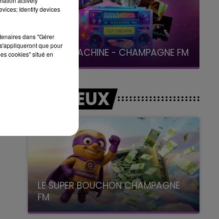
mation actively
vices; Identify devices
rtenaires dans "Gérer
19h00 - 19h15
s'appliqueront que pour
LA POP MACHINE - CHAMPAGNE FM
les cookies" situé en
LES JEUX
LE SUPER BOUCHON CHAMPAGNE
FM
avec La Famille Champagne FM, à 8H10