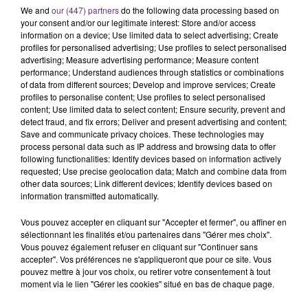
We and
our (447) partners
do the following data processing based on
Cela fait déjà une semaine que la centrale
your consent and/or our legitimate interest: Store and/or access
nucléaire ardennaise est à l'arrêt. Une situation
information on a device; Use limited data to select advertising; Create
justifiée par la sécheresse intense qui est toujours
profiles for personalised advertising; Use profiles to select personalised
TITRES DIFFUSÉS
advertising; Measure advertising performance; Measure content
présente.
performance; Understand audiences through statistics or combinations
of data from different sources; Develop and improve services; Create
profiles to personalise content; Use profiles to select personalised
12h39
12h39
12h36
12h36
content; Use limited data to select content; Ensure security, prevent and
detect fraud, and fix errors; Deliver and present advertising and content;
Save and communicate privacy choices. These technologies may
process personal data such as IP address and browsing data to offer
following functionalities: Identify devices based on information actively
requested; Use precise geolocation data; Match and combine data from
other data sources; Link different devices; Identify devices based on
information transmitted automatically.
Vous pouvez accepter en cliquant sur "Accepter et fermer", ou affiner en
sélectionnant les finalités et/ou partenaires dans "Gérer mes choix".
SEXION D'ASSAUT
BEBE REXHA
Vous pouvez également refuser en cliquant sur "Continuer sans
Desole
New Religion
accepter". Vos préférences ne s'appliqueront que pour ce site. Vous
pouvez mettre à jour vos choix, ou retirer votre consentement à tout
moment via le lien "Gérer les cookies" situé en bas de chaque page.
12h29
12h29
12h26
12h26