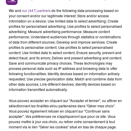
L'ORDRE SUR LES CONDITIONS DE...
We and
our (447) partners
do the following data processing based on
Alors que les dates de début des vendange 2026
your consent and/or our legitimate interest: Store and/or access
s'est avéré être plus précoce que prévu,
information on a device; Use limited data to select advertising; Create
profiles for personalised advertising; Use profiles to select personalised
l'inspection du Travail en profite pour rappeler
TITRES DIFFUSÉS
advertising; Measure advertising performance; Measure content
les conditions de...
performance; Understand audiences through statistics or combinations
of data from different sources; Develop and improve services; Create
profiles to personalise content; Use profiles to select personalised
22h58
22h58
22h55
22h55
content; Use limited data to select content; Ensure security, prevent and
detect fraud, and fix errors; Deliver and present advertising and content;
Save and communicate privacy choices. These technologies may
process personal data such as IP address and browsing data to offer
following functionalities: Identify devices based on information actively
requested; Use precise geolocation data; Match and combine data from
other data sources; Link different devices; Identify devices based on
information transmitted automatically.
Vous pouvez accepter en cliquant sur "Accepter et fermer", ou affiner en
sélectionnant les finalités et/ou partenaires dans "Gérer mes choix".
DJ GOJA & JASON DERULO &
JECK & CARLA
Vous pouvez également refuser en cliquant sur "Continuer sans
La Recette
MELODY
accepter". Vos préférences ne s'appliqueront que pour ce site. Vous
Mi Chico
pouvez mettre à jour vos choix, ou retirer votre consentement à tout
moment via le lien "Gérer les cookies" situé en bas de chaque page.