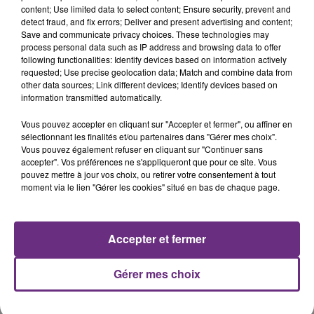
content; Use limited data to select content; Ensure security, prevent and
detect fraud, and fix errors; Deliver and present advertising and content;
Save and communicate privacy choices. These technologies may
MYLES SMITH & NIALL HORAN
MAROON 5
process personal data such as IP address and browsing data to offer
Drive Safe
Girls Like You
following functionalities: Identify devices based on information actively
requested; Use precise geolocation data; Match and combine data from
other data sources; Link different devices; Identify devices based on
16h00
16h00
15h56
15h56
information transmitted automatically.
Vous pouvez accepter en cliquant sur "Accepter et fermer", ou affiner en
sélectionnant les finalités et/ou partenaires dans "Gérer mes choix".
Vous pouvez également refuser en cliquant sur "Continuer sans
accepter". Vos préférences ne s'appliqueront que pour ce site. Vous
pouvez mettre à jour vos choix, ou retirer votre consentement à tout
moment via le lien "Gérer les cookies" situé en bas de chaque page.
ZAHO & MC SOLAAR
BENSON BOONE
Accepter et fermer
Comme Caroline
The Time Of My Life
Gérer mes choix
A L'ANTENNE