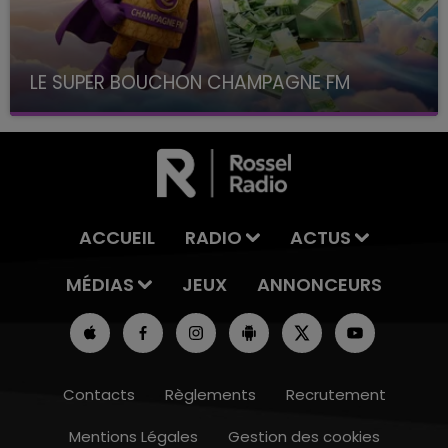
LE SUPER BOUCHON CHAMPAGNE FM
avec La Famille Champagne FM, à 8H10
ACCUEIL
RADIO
ACTUS
MÉDIAS
JEUX
ANNONCEURS
Contacts
Règlements
Recrutement
Mentions Légales
Gestion des cookies