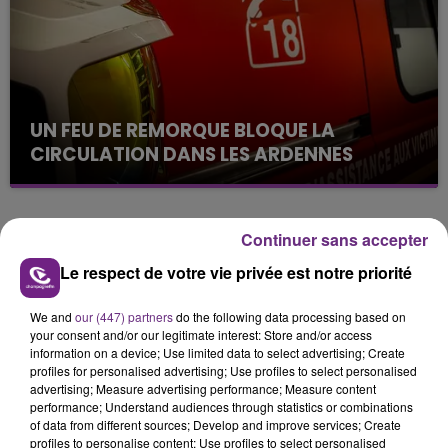
les conditions de...
UN FEU DE REMORQUE BLOQUE LA
CIRCULATION DANS LES ARDENNES
Un feu de remorque s'est déclaré ce mercredi en
fin de matinée sur l'A34.
TITRES DIFFUSÉS
Continuer sans accepter
Le respect de votre vie privée est notre priorité
16h07
16h07
16h04
16h04
We and
our (447) partners
do the following data processing based on
your consent and/or our legitimate interest: Store and/or access
information on a device; Use limited data to select advertising; Create
profiles for personalised advertising; Use profiles to select personalised
advertising; Measure advertising performance; Measure content
performance; Understand audiences through statistics or combinations
of data from different sources; Develop and improve services; Create
profiles to personalise content; Use profiles to select personalised