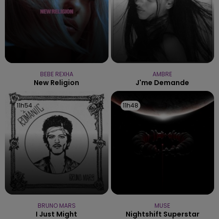
BEBE REXHA
AMBRE
New Religion
J'me Demande
11h54
11h54
11h48
11h48
BRUNO MARS
MUSE
I Just Might
Nightshift Superstar