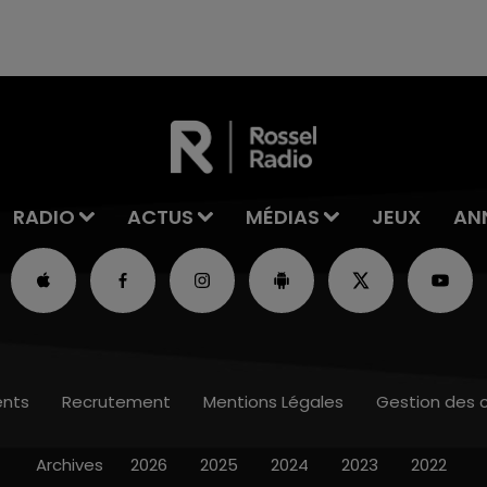
en fin de matinée sur l'A34.
RADIO
ACTUS
MÉDIAS
JEUX
AN
nts
Recrutement
Mentions Légales
Gestion des 
Archives
2026
2025
2024
2023
2022