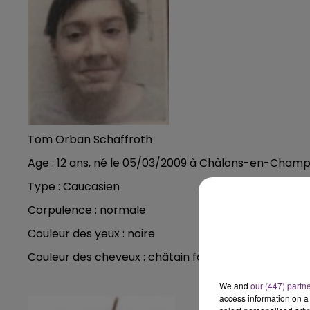
19h00 - 19h15
LA POP MACHINE - CHAMPAGNE F
Tom Orban Schaffroth
Age : 12 ans, né le 05/03/2009 à Châlons-en-Cham
19h15 - 20h00
HAMPAGNE FM
LA RADIO POP
Type : Caucasien
Corpulence : normale
Couleur des yeux : noire
Couleur des cheveux : châtain foncé.
We and
our (447) partn
access information on a 