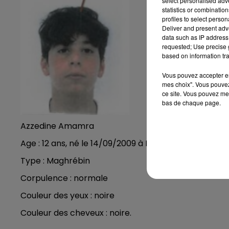
select personalised ad
statistics or combinatio
profiles to select person
Deliver and present adv
data such as IP address 
requested; Use precise g
based on information tra
Vous pouvez accepter en 
mes choix". Vous pouvez
ce site. Vous pouvez met
bas de chaque page.
Azzedine Amamra
Age : 12 ans, né le 14/09/2009 à Reims
Type : Maghrébin
Corpulence : normale
Couleur des yeux : noire
Couleur des cheveux : noire.