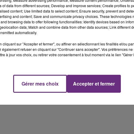
vertising; Measure advertising performance; Measure content performance; Unders
ns of data from different sources; Develop and improve services; Create profiles to 
alised content; Use limited data to select content; Ensure security, prevent and detect
ertising and content; Save and communicate privacy choices. These technologies
and browsing data to offer following functionalities: Identify devices based on infor
eolocation data; Match and combine data from other data sources; Link different de
nsmitted automatically.
cliquant sur "Accepter et fermer", ou affiner en sélectionnant les finalités et/ou pa
 également refuser en cliquant sur "Continuer sans accepter". Vos préférences ne 
tre à jour vos choix, ou retirer votre consentement à tout moment via le lien "Gérer 
Gérer mes choix
Accepter et fermer