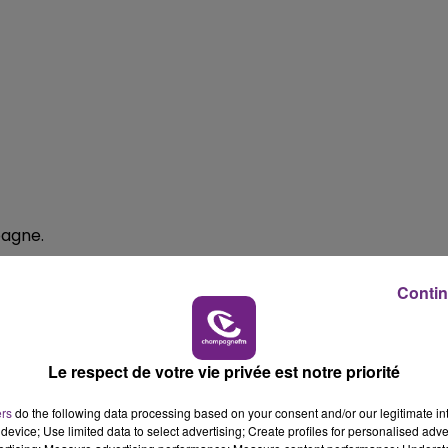
19h15 - 20h00
M
LA RADIO POP
5h00 - 6h00
LE BEST OF DE LA FAMILLE
pagne.
CHAMPAGNE FM
Contin
Le respect de votre vie privée est notre priorité
ers
do the following data processing based on your consent and/or our legitimate int
device; Use limited data to select advertising; Create profiles for personalised adver