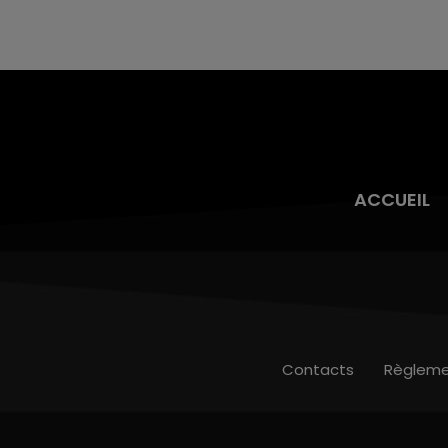
2026 s'est avéré être plus précoce que prévu,
l'inspection du Travail en profite pour rappeler
les conditions de...
ACCUEIL
Contacts
Règleme