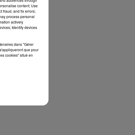
tand audiences through
personalise content; Use
 fraud, and fix errors;
 may process personal
mation actively
vices; Identify devices
rtenaires dans "Gérer
s'appliqueront que pour
les cookies" situé en