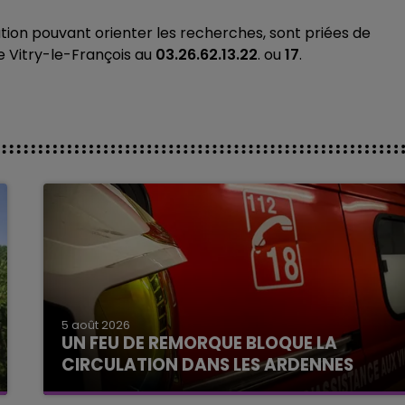
tion pouvant orienter les recherches, sont priées de
 Vitry-le-François au
03.26.62.13.22
. ou
17
.
5 août 2026
UN FEU DE REMORQUE BLOQUE LA
CIRCULATION DANS LES ARDENNES
Un feu de remorque s'est déclaré ce mercredi