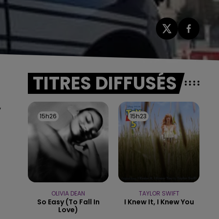
TITRES DIFFUSÉS
,
15h26
15h26
15h23
15h23
OLIVIA DEAN
TAYLOR SWIFT
So Easy (to Fall In
I Knew It, I Knew You
Love)