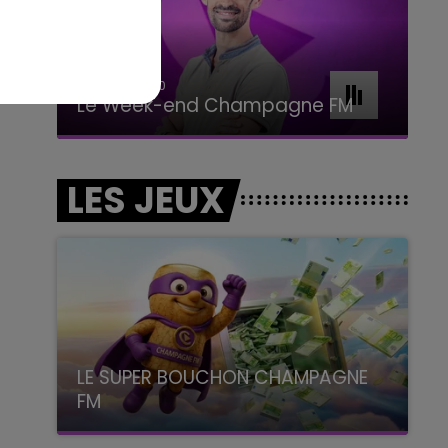
16h00 - 20h00
Le Week-end Champagne FM
LES JEUX
LE SUPER BOUCHON CHAMPAGNE
FM
avec La Famille Champagne FM, à 8H10