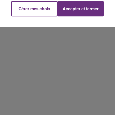
fermer ses portes.
Gérer mes choix
Accepter et fermer
11h00 - 16h00
Le week-end Champagne FM