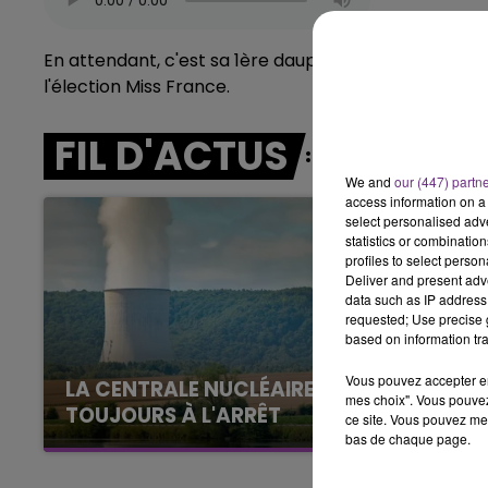
16h00 - 20h00
LE WEEK-END CHAMPAGNE FM
En attendant, c'est sa 1ère dauphine la Marnaise 
l'élection Miss France.
FIL D'ACTUS
We and
our (447) partn
access information on a 
select personalised ad
statistics or combinatio
profiles to select person
Deliver and present adv
data such as IP address 
requested; Use precise g
based on information tra
Vous pouvez accepter en 
LA CENTRALE NUCLÉAIRE DE CHOOZ
mes choix". Vous pouvez
TOUJOURS À L'ARRÊT
ce site. Vous pouvez met
bas de chaque page.
Cela fait déjà une semaine que la centrale
nucléaire ardennaise est à l'arrêt. Une situation