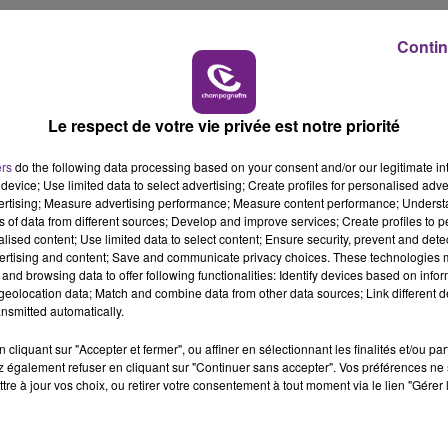
7h00 - 11h00
BEST OF
Contin
Mélissa Cervoni qui représentera la Champagne-Ardenne à
Le respect de votre vie privée est notre priorité
ers
do the following data processing based on your consent and/or our legitimate int
device; Use limited data to select advertising; Create profiles for personalised adver
vertising; Measure advertising performance; Measure content performance; Unders
ns of data from different sources; Develop and improve services; Create profiles to 
alised content; Use limited data to select content; Ensure security, prevent and detect
ertising and content; Save and communicate privacy choices. These technologies
and browsing data to offer following functionalities: Identify devices based on infor
eolocation data; Match and combine data from other data sources; Link different de
nsmitted automatically.
cliquant sur "Accepter et fermer", ou affiner en sélectionnant les finalités et/ou pa
LE MAGASIN JOUÉCLUB DE REIMS FERME
 également refuser en cliquant sur "Continuer sans accepter". Vos préférences ne 
SES PORTES
tre à jour vos choix, ou retirer votre consentement à tout moment via le lien "Gérer 
C'était l'une des institutions du centre-ville
rémois. Le magasin JouéClub est contraint de