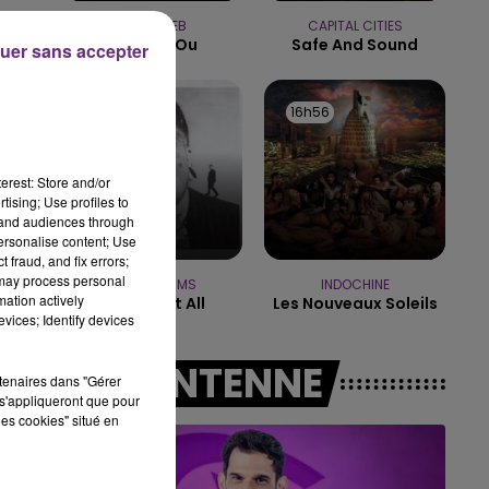
11h00 - 16h00
JULIEN LIEB
CAPITAL CITIES
LE WEEK-END CHAMPAGNE FM
Dis-Moi Ou
Safe And Sound
uer sans accepter
17h00
17h00
16h56
16h56
erest: Store and/or
tising; Use profiles to
tand audiences through
personalise content; Use
 fraud, and fix errors;
 may process personal
TEDDY SWIMS
INDOCHINE
mation actively
Mr Know It All
Les Nouveaux Soleils
vices; Identify devices
A L'ANTENNE
rtenaires dans "Gérer
s'appliqueront que pour
les cookies" situé en