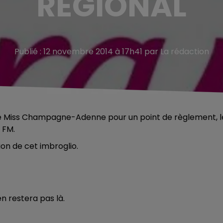
RÉGIONAL
Publié : 12 novembre 2014 à 17h41 par La rédaction
 de Miss Champagne-Adenne pour un point de règlement, l
 FM.
on de cet imbroglio.
n restera pas là.