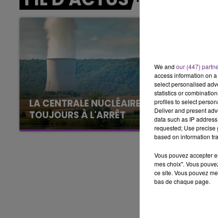
7h00 - 11h00
BEST OF
We and
our (447) partn
access information on a 
select personalised ad
statistics or combinatio
LA CENTRALE NUCLÉAIRE DE CHOOZ
profiles to select person
Deliver and present adv
TOUJOURS À L'ARRÊT
data such as IP address 
Cela fait déjà une semaine que la centrale
requested; Use precise g
based on information tra
nucléaire ardennaise est à l'arrêt. Une situation
justifiée par la sécheresse intense qui est
Vous pouvez accepter en 
toujours présente.
mes choix". Vous pouvez
ce site. Vous pouvez met
bas de chaque page.