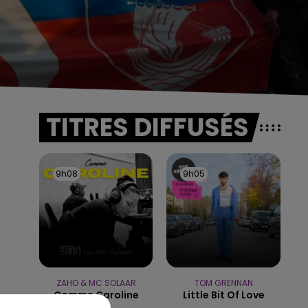
TITRES DIFFUSÉS
9h08
9h08
9h05
9h05
ZAHO & MC SOLAAR
TOM GRENNAN
Comme Caroline
Little Bit Of Love