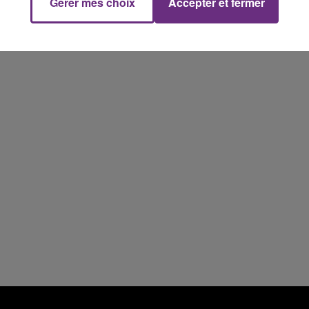
Gérer mes choix
Accepter et fermer
16h00 - 20h00
FM
Le Week-end Champagne FM