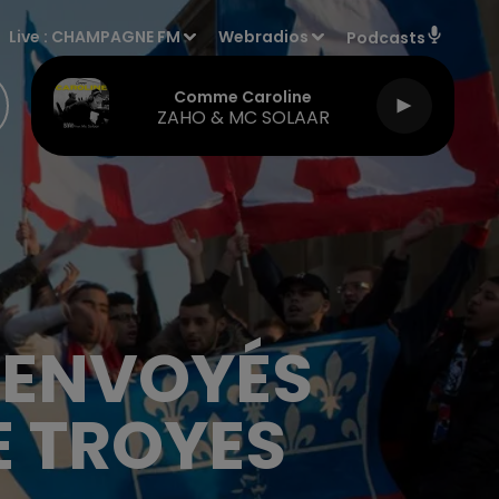
Live :
CHAMPAGNE FM
Webradios
Podcasts
Comme Caroline
ZAHO & MC SOLAAR
 RENVOYÉS
E TROYES