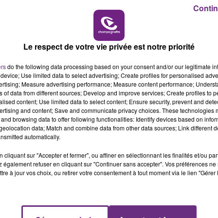
11h00 - 16h00
Contin
LE WEEK-END CHAMPAGNE FM
Le respect de votre vie privée est notre priorité
ers
do the following data processing based on your consent and/or our legitimate int
device; Use limited data to select advertising; Create profiles for personalised adver
vertising; Measure advertising performance; Measure content performance; Unders
ns of data from different sources; Develop and improve services; Create profiles to 
LE MAGASIN JOUÉCLUB DE REIMS FERME
alised content; Use limited data to select content; Ensure security, prevent and detect
ertising and content; Save and communicate privacy choices. These technologies
SES PORTES
and browsing data to offer following functionalities: Identify devices based on infor
C'était l'une des institutions du centre-ville
eolocation data; Match and combine data from other data sources; Link different de
nsmitted automatically.
rémois. Le magasin JouéClub est contraint de
fermer ses portes.
cliquant sur "Accepter et fermer", ou affiner en sélectionnant les finalités et/ou pa
 également refuser en cliquant sur "Continuer sans accepter". Vos préférences ne 
tre à jour vos choix, ou retirer votre consentement à tout moment via le lien "Gérer 