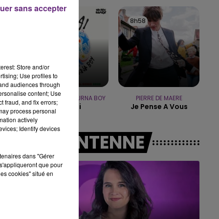
16h00 - 20h00
uer sans accepter
LE WEEK-END CHAMPAGNE FM
9h01
9h01
8h58
8h58
erest: Store and/or
tising; Use profiles to
tand audiences through
personalise content; Use
SHAKIRA FEAT. BURNA BOY
PIERRE DE MAERE
 fraud, and fix errors;
Dai Dai
Je Pense A Vous
 may process personal
mation actively
vices; Identify devices
A L'ANTENNE
rtenaires dans "Gérer
s'appliqueront que pour
les cookies" situé en