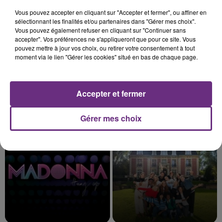
3h23
3h23
3h20
3h20
Vous pouvez accepter en cliquant sur "Accepter et fermer", ou affiner en
sélectionnant les finalités et/ou partenaires dans "Gérer mes choix".
Vous pouvez également refuser en cliquant sur "Continuer sans
accepter". Vos préférences ne s'appliqueront que pour ce site. Vous
pouvez mettre à jour vos choix, ou retirer votre consentement à tout
moment via le lien "Gérer les cookies" situé en bas de chaque page.
Accepter et fermer
SIA
JEREMY FREROT
Fire Meet Gasoline
Frerot
Gérer mes choix
3h17
3h17
3h14
3h14