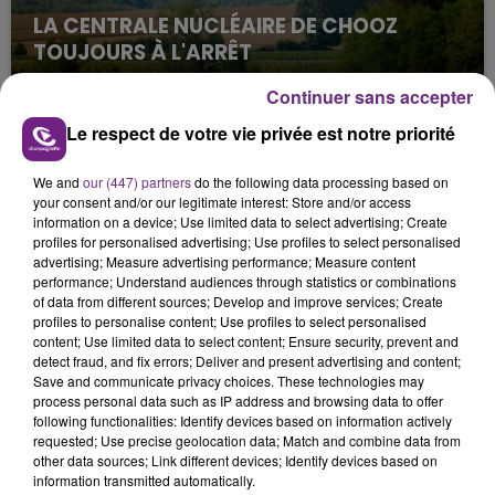
LA CENTRALE NUCLÉAIRE DE CHOOZ
TOUJOURS À L'ARRÊT
Cela fait déjà une semaine que la centrale
Continuer sans accepter
nucléaire ardennaise est à l'arrêt. Une situation
justifiée par la sécheresse intense qui est toujours
Le respect de votre vie privée est notre priorité
présente.
We and
our (447) partners
do the following data processing based on
your consent and/or our legitimate interest: Store and/or access
information on a device; Use limited data to select advertising; Create
profiles for personalised advertising; Use profiles to select personalised
advertising; Measure advertising performance; Measure content
performance; Understand audiences through statistics or combinations
LE MAGASIN JOUÉCLUB DE REIMS FERME
of data from different sources; Develop and improve services; Create
profiles to personalise content; Use profiles to select personalised
SES PORTES
content; Use limited data to select content; Ensure security, prevent and
C'était l'une des institutions du centre-ville
detect fraud, and fix errors; Deliver and present advertising and content;
rémois. Le magasin JouéClub est contraint de
Save and communicate privacy choices. These technologies may
process personal data such as IP address and browsing data to offer
fermer ses portes.
TITRES DIFFUSÉS
following functionalities: Identify devices based on information actively
requested; Use precise geolocation data; Match and combine data from
other data sources; Link different devices; Identify devices based on
information transmitted automatically.