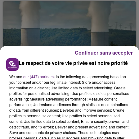
Continuer sans accepter
LA CENTRALE NUCLÉAIRE DE CHOOZ
Le respect de votre vie privée est notre priorité
TOUJOURS À L'ARRÊT
Cela fait déjà une semaine que la centrale
We and
our (447) partners
do the following data processing based on
nucléaire ardennaise est à l'arrêt. Une situation
your consent and/or our legitimate interest: Store and/or access
justifiée par la sécheresse intense qui est toujours
information on a device; Use limited data to select advertising; Create
profiles for personalised advertising; Use profiles to select personalised
présente.
advertising; Measure advertising performance; Measure content
performance; Understand audiences through statistics or combinations
of data from different sources; Develop and improve services; Create
profiles to personalise content; Use profiles to select personalised
content; Use limited data to select content; Ensure security, prevent and
detect fraud, and fix errors; Deliver and present advertising and content;
Save and communicate privacy choices. These technologies may
LE MAGASIN JOUÉCLUB DE REIMS FERME
process personal data such as IP address and browsing data to offer