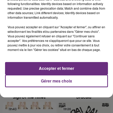
SES PORTES
following functionalities: Identify devices based on information actively
requested; Use precise geolocation data; Match and combine data from
C'était l'une des institutions du centre-ville
other data sources; Link different devices; Identify devices based on
rémois. Le magasin JouéClub est contraint de
information transmitted automatically.
fermer ses portes.
TITRES DIFFUSÉS
Vous pouvez accepter en cliquant sur "Accepter et fermer", ou affiner en
sélectionnant les finalités et/ou partenaires dans "Gérer mes choix".
Vous pouvez également refuser en cliquant sur "Continuer sans
accepter". Vos préférences ne s'appliqueront que pour ce site. Vous
11h46
11h46
11h43
11h43
pouvez mettre à jour vos choix, ou retirer votre consentement à tout
moment via le lien "Gérer les cookies" situé en bas de chaque page.
Accepter et fermer
Gérer mes choix
HARRY STYLES
TAME IMPALA & JENNIE
Sign Of The Times
Dracula
11h40
11h40
11h36
11h36