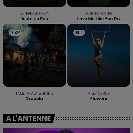
JUNGELI & EMMA
ELLIE GOULDING
Juste Un Peu
Love Me Like You Do
18h24
18h24
18h21
18h21
TAME IMPALA & JENNIE
MILEY CYRUS
Dracula
Flowers
A L'ANTENNE