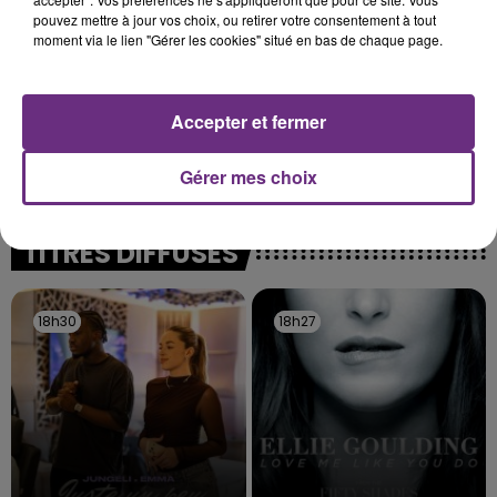
pouvez mettre à jour vos choix, ou retirer votre consentement à tout
moment via le lien "Gérer les cookies" situé en bas de chaque page.
Accepter et fermer
LE MAGASIN JOUÉCLUB DE REIMS FERME
SES PORTES
Gérer mes choix
C'était l'une des institutions du centre-ville
rémois. Le magasin JouéClub est contraint de
fermer ses portes.
TITRES DIFFUSÉS
18h30
18h30
18h27
18h27