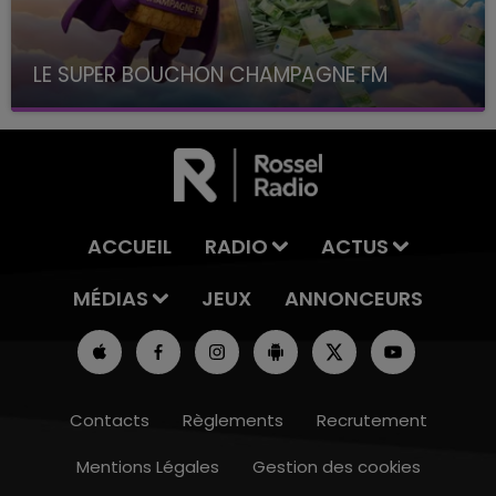
LE SUPER BOUCHON CHAMPAGNE FM
avec La Famille Champagne FM, à 8H10
ACCUEIL
RADIO
ACTUS
MÉDIAS
JEUX
ANNONCEURS
Contacts
Règlements
Recrutement
Mentions Légales
Gestion des cookies