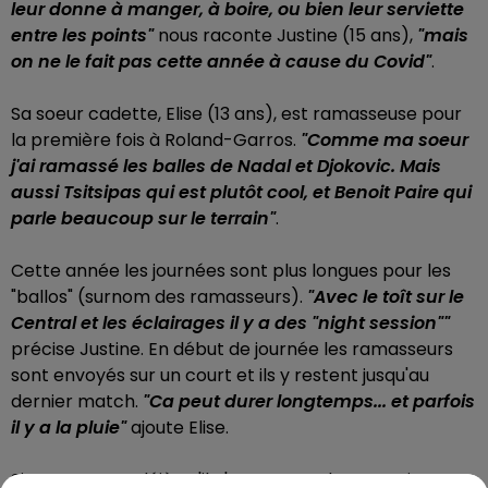
leur donne à manger, à boire, ou bien leur serviette
entre les points"
nous raconte Justine (15 ans),
"mais
on ne le fait pas cette année à cause du Covid"
.
Sa soeur cadette, Elise (13 ans), est ramasseuse pour
la première fois à Roland-Garros.
"Comme ma soeur
j'ai ramassé les balles de Nadal et Djokovic. Mais
aussi Tsitsipas qui est plutôt cool, et Benoit Paire qui
parle beaucoup sur le terrain"
.
Cette année les journées sont plus longues pour les
"ballos" (surnom des ramasseurs).
"Avec le toît sur le
Central et les éclairages il y a des "night session""
précise Justine. En début de journée les ramasseurs
sont envoyés sur un court et ils y restent jusqu'au
dernier match.
"Ca peut durer longtemps... et parfois
il y a la pluie"
ajoute Elise.
Si nous savons déjà qu'il n'y aura pas de Français en