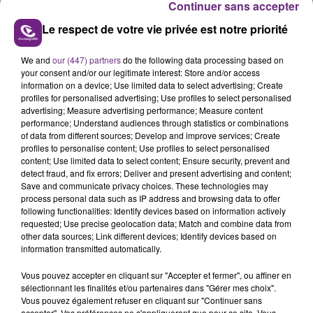
Continuer sans accepter
finale du tournoi. Des rémoises pourraient tout de
même être sur le court...
Le respect de votre vie privée est notre priorité
We and
our (447) partners
do the following data processing based on
FIL D'ACTUS
your consent and/or our legitimate interest: Store and/or access
information on a device; Use limited data to select advertising; Create
profiles for personalised advertising; Use profiles to select personalised
advertising; Measure advertising performance; Measure content
performance; Understand audiences through statistics or combinations
of data from different sources; Develop and improve services; Create
profiles to personalise content; Use profiles to select personalised
content; Use limited data to select content; Ensure security, prevent and
detect fraud, and fix errors; Deliver and present advertising and content;
Save and communicate privacy choices. These technologies may
process personal data such as IP address and browsing data to offer
following functionalities: Identify devices based on information actively
LA CENTRALE NUCLÉAIRE DE CHOOZ
requested; Use precise geolocation data; Match and combine data from
TOUJOURS À L'ARRÊT
other data sources; Link different devices; Identify devices based on
information transmitted automatically.
Cela fait déjà une semaine que la centrale
nucléaire ardennaise est à l'arrêt. Une situation
Vous pouvez accepter en cliquant sur "Accepter et fermer", ou affiner en
justifiée par la sécheresse intense qui est toujours
sélectionnant les finalités et/ou partenaires dans "Gérer mes choix".
Vous pouvez également refuser en cliquant sur "Continuer sans
présente.
accepter". Vos préférences ne s'appliqueront que pour ce site. Vous