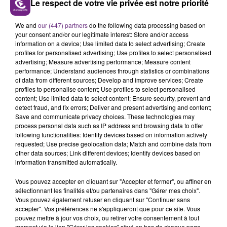
Le respect de votre vie privée est notre priorité
LE MAGASIN JOUÉCLUB DE REIMS FERME
We and
our (447) partners
do the following data processing based on
SES PORTES
your consent and/or our legitimate interest: Store and/or access
information on a device; Use limited data to select advertising; Create
C'était l'une des institutions du centre-ville
profiles for personalised advertising; Use profiles to select personalised
rémois. Le magasin JouéClub est contraint de
advertising; Measure advertising performance; Measure content
fermer ses portes.
performance; Understand audiences through statistics or combinations
TITRES DIFFUSÉS
of data from different sources; Develop and improve services; Create
profiles to personalise content; Use profiles to select personalised
content; Use limited data to select content; Ensure security, prevent and
detect fraud, and fix errors; Deliver and present advertising and content;
22h20
22h20
22h18
22h18
Save and communicate privacy choices. These technologies may
process personal data such as IP address and browsing data to offer
following functionalities: Identify devices based on information actively
requested; Use precise geolocation data; Match and combine data from
other data sources; Link different devices; Identify devices based on
information transmitted automatically.
Vous pouvez accepter en cliquant sur "Accepter et fermer", ou affiner en
sélectionnant les finalités et/ou partenaires dans "Gérer mes choix".
Vous pouvez également refuser en cliquant sur "Continuer sans
accepter". Vos préférences ne s'appliqueront que pour ce site. Vous
ALANIS MORISSETTE
MANON LISA
pouvez mettre à jour vos choix, ou retirer votre consentement à tout
Ironic
Le Petit Pecheur
moment via le lien "Gérer les cookies" situé en bas de chaque page.