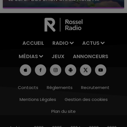
avec La Famille Champagne FM, à 8H10
ACCUEIL
RADIO
ACTUS
MÉDIAS
JEUX
ANNONCEURS
Contacts
Règlements
Recrutement
Mentions Légales
Gestion des cookies
Plan du site
10h00 - 14h00
LE TICKET DE CAISSE